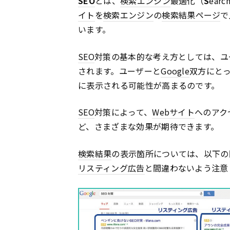
SEO
とは、
検索エンジン
最適化（
S
earc
イト
を
検索エンジン
の
検索結果
ページ
で
います。
SEO
対策の基本的な考え方としては、ユ
されます。ユーザーと
Google
双方にと
に表示される可能性が高まるのです。
SEO
対策によって、
Webサイト
へのアク
ど、さまざまな効果が期待できます。
検索結果
の表示箇所については、以下の
リスティング広告
と間違わないよう注意