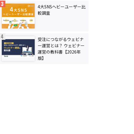
4大SNSヘビーユーザー比
較調査
受注につながるウェビナ
ー運営とは？ ウェビナー
運営の教科書【2026年
版】