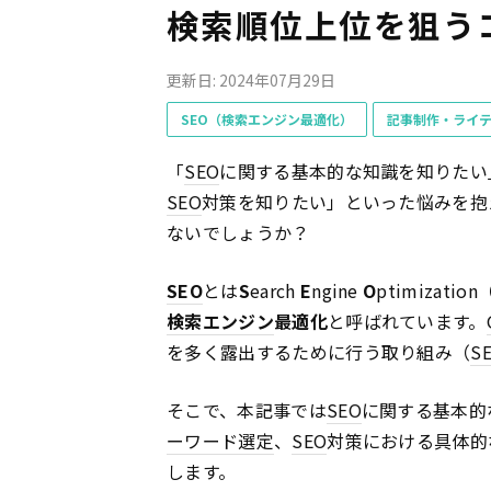
検索順位上位を狙う
更新日: 2024年07月29日
SEO（検索エンジン最適化）
記事制作・ライ
「
SEO
に関する基本的な知識を知りたい
SEO
対策を知りたい」といった悩みを抱
ないでしょうか？
SEO
とは
S
earch
E
ngine
O
ptimiza
検索エンジン
最適化
と呼ばれています。
を多く露出するために行う取り組み（
S
そこで、本記事では
SEO
に関する基本的
ーワード選定
、
SEO
対策における具体的
します。