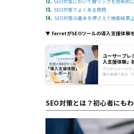
SEO対策において被リンクを効率的
SEO対策でよくある質問
SEO対策の基本を押さえて検索結果
▼ ferretが
SEO
ツールの導入支援体験
ユーザープレ
入支援体験」
デジタルマーケテ
種の神器である「G
レッドシート」に
けで、初心者でも簡
PLAN-Bさんに
特別に受けさせて
SEO対策とは？初心者にも