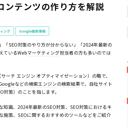
コンテンツの作り方を解説
ティング
Google最新情報
」「
SEO
対策のやり方が分からない」「2024年最新の
えているWeb
マーケティング
担当者の方も多いのでは
tion（サーチ エンジン オプティマイゼーション）の略で、
Google
などの
検索エンジン
の
検索結果
で、自社サイト
EO
対策）のことを指します。
な知識、2024年最新の
SEO
対策、
SEO
対策における
キ
な施策、
SEO
に関するおすすめのツールなどをご紹介