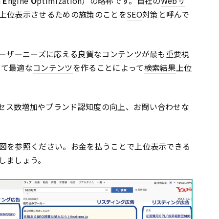
h
E
ngine
O
ptimization）の略称です。自社の
Webサ
上位表示させるための施策のことを
SEO
対策と呼んで
ーザーニーズに応える良質な
コンテンツ
が最も重要視
って最適な
コンテンツ
を作ることによって
検索結果
上位
セス数増加やブランド認知度の向上、お問い合わせな
図を参照ください。お金を払うことで上位表示できる
しましょう。