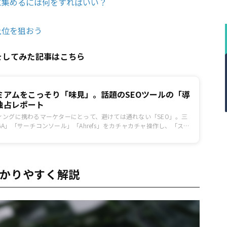
に集めるには何をすればいい？
上位を狙おう
をしてみた記事はこちら
ミアムをこっそり「味見」。話題のSEOツールの「導
独占レポート
ィングに携わるマーケターにとって、避けては通れない「SEO」。三
A」「サーチコンソール」「Ahrefs」をカチャカチャ操作し、「スプ
まとめていくという作業、筆者は正直好きではありません。というわ
単に正しい対策が打てるSEOツール「SEARCH WRITE」を提供する
相談して、導入社さんだけが無償で受けられるコンサルティングを、今回
もらえることになりました。
わかりやすく解説