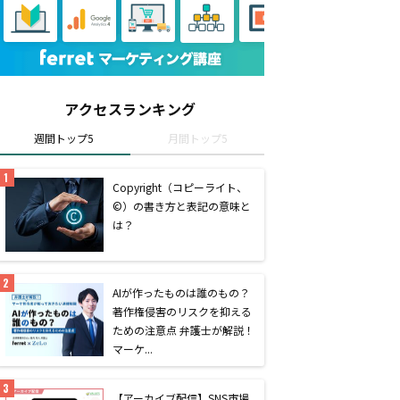
アクセスランキング
週間トップ5
月間トップ5
Copyright（コピーライト、
©）の書き方と表記の意味と
は？
AIが作ったものは誰のもの？
著作権侵害のリスクを抑える
ための注意点 弁護士が解説！
マーケ...
【アーカイブ配信】SNS市場