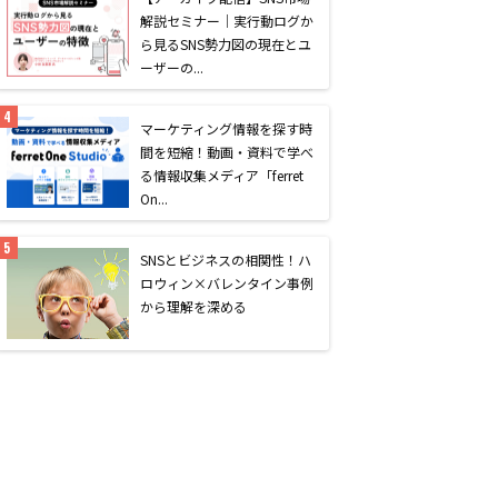
解説セミナー｜実行動ログか
ら見るSNS勢力図の現在とユ
ーザーの...
マーケティング情報を探す時
間を短縮！動画・資料で学べ
る情報収集メディア「ferret
On...
SNSとビジネスの相関性！ハ
ロウィン×バレンタイン事例
から理解を深める