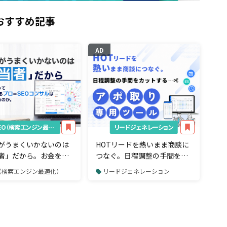
おすすめ記事
AD
SEO（検索エンジン最適化）
リードジェネレーション
がうまくいかないのは
HOTリードを熱いまま商談に
者」だから。お金をも
つなぐ。日程調整の手間をカ
SEOしているプロ＝
ットする「アポ取り専用」ツ
O（検索エンジン最適化）
リードジェネレーション
コンサルは何をしている
ール