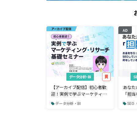
AD
データ分析・BI
【アーカイブ配信】初心者歓
あなた
迎！実例で学ぶマーケティン
「担当
グ・リサーチ基礎セミナー
らって
データ分析・BI
SE
SEO
のか。