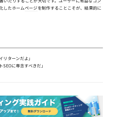
書いたりすることが大切です。ユーザーに有益な
コン
化したホーム
ページ
を制作することこそが、結果的に
イリターンだよ」
ト
SEO
に専念すべきだ」