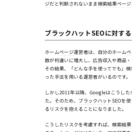
ジ
だと判断されないまま
検索結果
ページ
ブラックハットSEOに対す
ホーム
ページ
運営者は、自分のホーム
ペ
数が桁違いに増大し、
広告
収入や商品・
その結果、「どんな手を使ってでも」検
った手法を用いる運営者がいるのです。
しかし2011年以降、
Google
はこうした
た。そのため、
ブラックハット
SEO
を使
るリスクを抱えることになりました。
こうしたリスクを考慮すれば、
検索結果