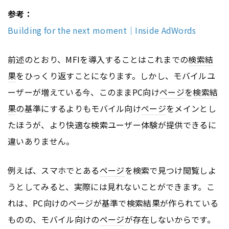
参考：
Building for the next moment｜Inside AdWords
前述のとおり、MFIを導入することはこれまでの
検索結
果
をひっくり返すことになります。しかし、モバイルユ
ーザーが増えている今、このままPC向け
ページ
を
検索結
果
の基準にするよりもモバイル向け
ページ
をメインとし
たほうが、より快適な検索ユーザー体験が提供できるに
違いありません。
例えば、スマホでとある
ページ
を検索で見つけ閲覧しよ
うとしてみると、実際には見れないことができます。こ
れは、PC向けの
ページ
が基準で
検索結果
が作られている
ものの、モバイル向けの
ページ
が存在しないからです。