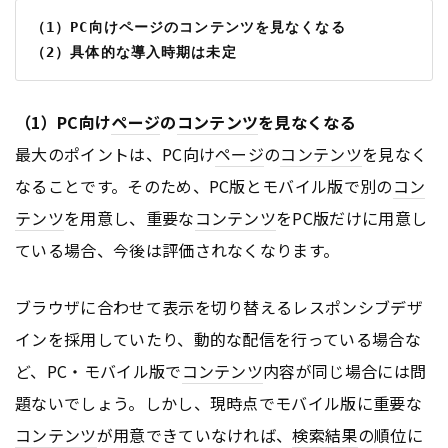
（1）PC向けページのコンテンツを見なくなる
（2）具体的な導入時期は未定
（1）PC向け
ページ
の
コンテンツ
を見なくなる
最大のポイントは、PC向け
ページ
の
コンテンツ
を見なく
なることです。そのため、PC版とモバイル版で別の
コン
テンツ
を用意し、重要な
コンテンツ
をPC版だけに用意し
ている場合、今後は評価されなくなります。
ブラウザに合わせて表示を切り替えるレスポンシブデザ
インを採用していたり、動的な配信を行っている場合な
ど、PC・モバイル版で
コンテンツ
内容が同じ場合には問
題ないでしょう。しかし、現時点でモバイル版に重要な
コンテンツ
が用意できていなければ、
検索結果
の順位に