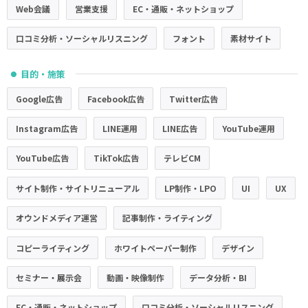
Web会議
営業支援
EC・通販・ネットショップ
口コミ分析・ソーシャルリスニング
フォント
素材サイト
目的・施策
●
Google広告
Facebook広告
Twitter広告
Instagram広告
LINE運用
LINE広告
YouTube運用
YouTube広告
TikTok広告
テレビCM
サイト制作・サイトリニューアル
LP制作・LPO
UI
UX
オウンドメディア運営
記事制作・ライティング
コピーライティング
ホワイトペーパー制作
デザイン
セミナー・展示会
動画・映像制作
データ分析・BI
EC・通販・ネットショップ
口コミ分析・ソーシャルリスニング