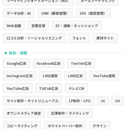
マーケティングオートメーション（MA）
メールマーケティング
データ分析・BI
CRM（顧客管理）
SFA（商談管理）
Web会議
営業支援
EC・通販・ネットショップ
口コミ分析・ソーシャルリスニング
フォント
素材サイト
目的・施策
●
Google広告
Facebook広告
Twitter広告
Instagram広告
LINE運用
LINE広告
YouTube運用
YouTube広告
TikTok広告
テレビCM
サイト制作・サイトリニューアル
LP制作・LPO
UI
UX
オウンドメディア運営
記事制作・ライティング
コピーライティング
ホワイトペーパー制作
デザイン