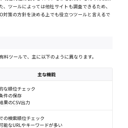
た、ツールによっては他社サイトも調査できるため、
EO
対策の方針を決める上でも役立つツールと言えるで
有料ツールで、主に以下のように異なります。
主な機能
的な順位チェック
条件の保存
結果
の
CS
V出力
での検索順位チェック
可能な
URL
やキーワードが多い