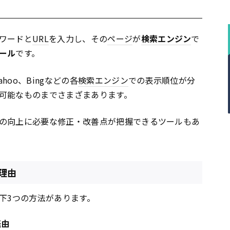
ワードと
URL
を入力し、その
ページ
が
検索エンジン
で
ール
です。
ahoo、Bingなどの各
検索エンジン
での表示順位が分
可能なものまでさまざまあります。
の向上に必要な修正・改善点が把握できるツールもあ
理由
下3つの方法があります。
経由