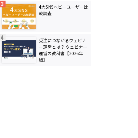
4大SNSヘビーユーザー比
較調査
受注につながるウェビナ
ー運営とは？ ウェビナー
運営の教科書【2026年
版】