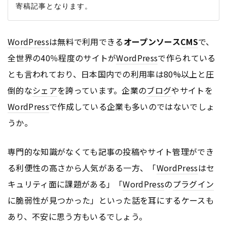
WordPress
は無料で利用できる
オープンソース
CMS
で、
全世界の40％程度のサイトが
WordPress
で作られている
とも言われており、日本国内での利用率は80%以上と圧
倒的な
シェア
を誇っています。企業の
ブログ
やサイトを
WordPress
で作成している企業も多いのではないでしょ
うか。
専門的な知識がなくても記事の投稿やサイト管理ができ
る利便性の高さから人気がある一方、「
WordPress
はセ
キュリティ面に課題がある」「
WordPress
の
プラグイン
に脆弱性が見つかった」といった話を耳にするケースも
あり、不安に思う方もいるでしょう。