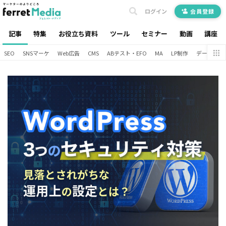
ログイン
会員登録
記事
特集
お役立ち資料
ツール
セミナー
動画
講座
SEO
SNSマーケ
Web広告
CMS
ABテスト・EFO
MA
LP制作
データ分析