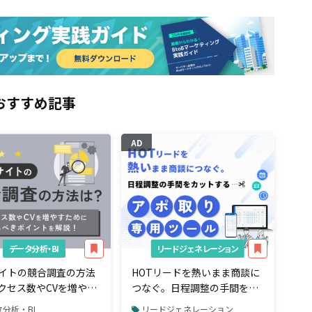
おすすめ記事
AD
データ分析・BI
リードジェネレーション
サイトの競合調査の方法
HOTリードを熱いまま商談に
クセス数やCVを増やす
つなぐ。日程調整の手間をカ
見るべきポイント
ットする「アポ取り専用」ツ
分析・BI
リードジェネレーション