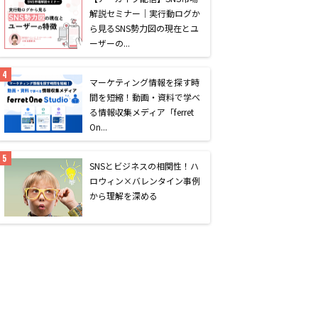
解説セミナー｜実行動ログか
ら見るSNS勢力図の現在とユ
ーザーの...
マーケティング情報を探す時
間を短縮！動画・資料で学べ
る情報収集メディア「ferret
On...
SNSとビジネスの相関性！ハ
ロウィン×バレンタイン事例
から理解を深める