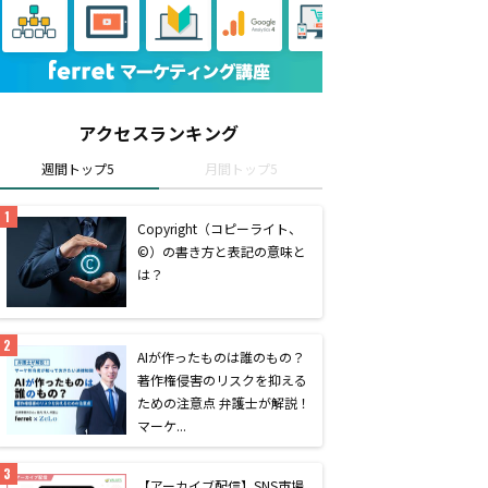
アクセスランキング
週間トップ5
月間トップ5
Copyright（コピーライト、
©）の書き方と表記の意味と
は？
AIが作ったものは誰のもの？
著作権侵害のリスクを抑える
ための注意点 弁護士が解説！
マーケ...
【アーカイブ配信】SNS市場