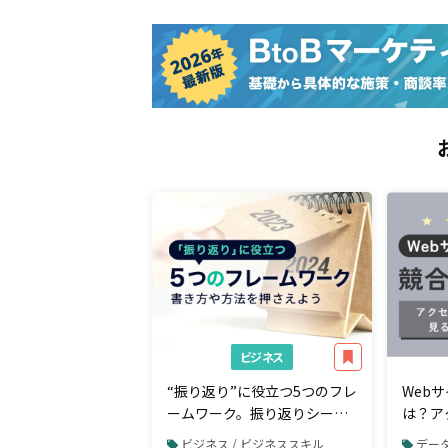
ビジネス
“振り返り”に役立つ5つのフレ
Web
ームワーク。振り返りシート
は？ア
の書き方や方法を押さえよう
ために
ビジネス / ビジネススキル
データ