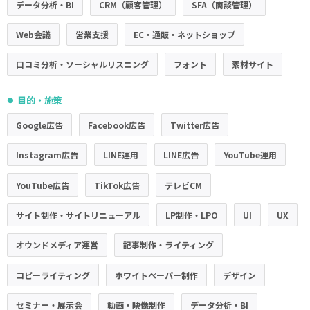
データ分析・BI
CRM（顧客管理）
SFA（商談管理）
Web会議
営業支援
EC・通販・ネットショップ
口コミ分析・ソーシャルリスニング
フォント
素材サイト
目的・施策
●
Google広告
Facebook広告
Twitter広告
Instagram広告
LINE運用
LINE広告
YouTube運用
YouTube広告
TikTok広告
テレビCM
サイト制作・サイトリニューアル
LP制作・LPO
UI
UX
オウンドメディア運営
記事制作・ライティング
コピーライティング
ホワイトペーパー制作
デザイン
セミナー・展示会
動画・映像制作
データ分析・BI