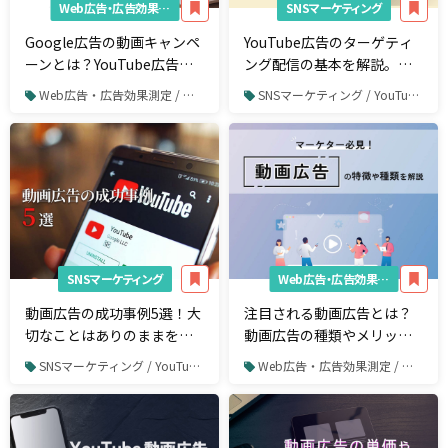
Web広告・広告効果測定
SNSマーケティング
Google広告の動画キャンペ
YouTube広告のターゲティ
ーンとは？YouTube広告を
ング配信の基本を解説。広
成功させるコツ
告効果を最大化するテクニ
Web広告・広告効果測定 / リスティング広告 / Google広告
SNSマーケティング / YouTube / YouTube広告
ック
SNSマーケティング
Web広告・広告効果測定
動画広告の成功事例5選！大
注目される動画広告とは？
切なことはありのままを伝
動画広告の種類やメリッ
えるだけ
ト、媒体ごとの特徴を解
SNSマーケティング / YouTube / YouTube広告
Web広告・広告効果測定 / 動画広告
説！