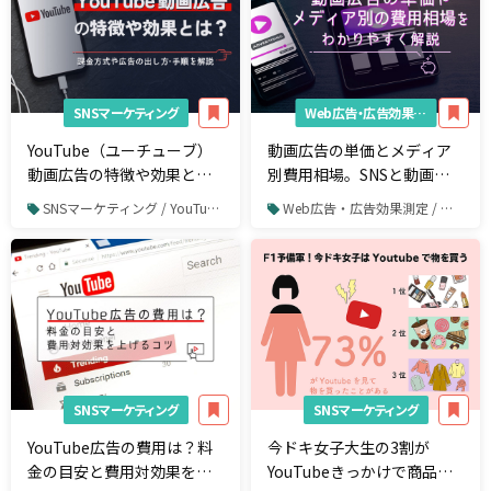
SNSマーケティング
Web広告・広告効果測定
YouTube（ユーチューブ）
動画広告の単価とメディア
動画広告の特徴や効果とは
別費用相場。SNSと動画の
｜課金方式や広告の出し
相性や成功に導くポイント
SNSマーケティング / YouTube / YouTube広告
Web広告・広告効果測定 / 動画広告
方・手順を解説
を紹介
SNSマーケティング
SNSマーケティング
YouTube広告の費用は？料
今ドキ女子大生の3割が
金の目安と費用対効果を上
YouTubeきっかけで商品購