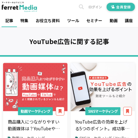
ログイン
会員登録
記事
特集
お役立ち資料
ツール
セミナー
動画
講座
YouTube広告
に関する記事
動画マーケティング
SNSマーケティング
商品購入につながりやすい
YouTube広告の効果を上げ
動画媒体は？YouTubeや
る5つのポイント。成功事例
TikTokでよく視聴されてい
や計測ツールを紹介
動画マーケティング
SNSマーケティング / YouTube / YouTube広告