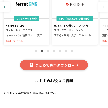
CMS・サイト制作
SEO（検索エンジン最適化）
ferret CMS
Webコンサルティング・サイト制作・システム開発・運用支援
フェレットシーエムエス
ブリッジコーポレーション
サー
マーケティング施策がすぐに実行できる！見たまま編集のCMS
官公庁・病院・大学・ECのサイト制作・運用など幅広い実績あり
無料トライアル
無料
まとめて資料ダウンロード
おすすめお役立ち資料