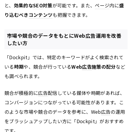
と、
効果的な
SEO
対策
が可能です。また、
ページ
内に
盛
り込むべき
コンテンツ
も把握できます。
市場や競合のデータをもとにWeb広告運用を改善
したい方
「Dockpit」では、特定のキーワードがよく検索されて
いる
時期
や、競合が行っている
Web
広告
施策の配分
など
も調べられます。
競合が積極的に
広告
配信している媒体や時期があれば、
コンバージョンにつながっている可能性があります。こ
のような市場や競合のデータを参考に、Web
広告
の運用
をブラッシュアップしたい方に「Dockpit」がおすすめ
です。