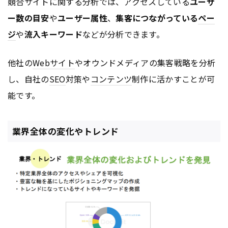
競合サイトに関する分析では、アクセスしている
ユーザ
ー数の目安
や
ユーザー属性
、
集客につながっている
ペー
ジ
や
流入キーワード
などが分析できます。
他社の
Webサイト
やオウンドメディアの集客戦略を分析
し、自社の
SEO
対策や
コンテンツ
制作に活かすことが可
能です。
業界全体の変化やトレンド