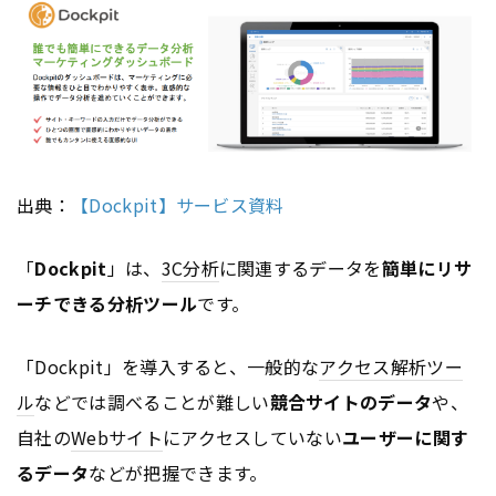
出典：
【Dockpit】サービス資料
「
Dockpit
」は、
3C分析
に関連するデータを
簡単にリサ
ーチできる分析ツール
です。
「Dockpit」を導入すると、一般的な
アクセス解析ツー
ル
などでは調べることが難しい
競合サイトのデータ
や、
自社の
Webサイト
にアクセスしていない
ユーザーに関す
るデータ
などが把握できます。