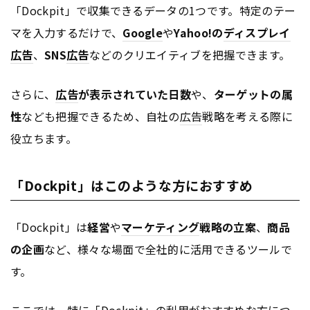
「Dockpit」で収集できるデータの1つです。特定のテー
マを入力するだけで、
Google
や
Yahoo!
の
ディスプレイ
広告
、
SNS
広告
などのクリエイティブを把握できます。
さらに、
広告
が表示されていた日数
や、
ターゲットの属
性
なども把握できるため、自社の
広告
戦略を考える際に
役立ちます。
「Dockpit」はこのような方におすすめ
「Dockpit」は
経営
や
マーケティング
戦略の立案
、
商品
の企画
など、様々な場面で全社的に活用できるツールで
す。