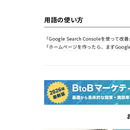
用語の使い方
「
Google Search Console
を使って改善
「ホーム
ページ
を作ったら、まず
Google