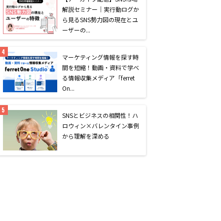
解説セミナー｜実行動ログか
ら見るSNS勢力図の現在とユ
ーザーの...
マーケティング情報を探す時
間を短縮！動画・資料で学べ
る情報収集メディア「ferret
On...
SNSとビジネスの相関性！ハ
ロウィン×バレンタイン事例
から理解を深める