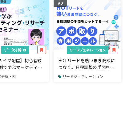
AD
データ分析・BI
リードジェネレーション
カイブ配信】初心者歓
HOTリードを熱いまま商談に
例で学ぶマーケティン
つなぐ。日程調整の手間をカ
サーチ基礎セミナー
ットする「アポ取り専用」ツ
分析・BI
リードジェネレーション
ール