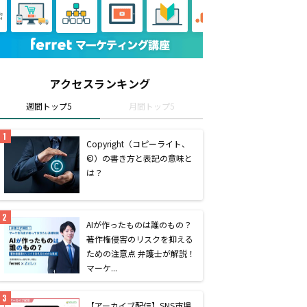
アクセスランキング
週間トップ5
月間トップ5
Copyright（コピーライト、
©）の書き方と表記の意味と
は？
AIが作ったものは誰のもの？
著作権侵害のリスクを抑える
ための注意点 弁護士が解説！
マーケ...
【アーカイブ配信】SNS市場