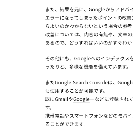
また、結果を元に、
Google
からアドバ
エラーになってしまったポイントの改善
らよいのかわからないという場合の参考
改善については、内容の有無や、文章の
あるので、どうすればいいのかすぐわか
その他にも、
Google
への
インデックス
ったりと、多様な機能を備えています。
また
Google Search Console
は、
Googl
も使用することが可能です。
既にGmailや
Google
＋などに登録され
す。
携帯電話やスマートフォンなどのモバイ
ることができます。