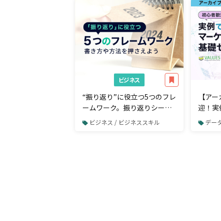
ビジネス
“振り返り”に役立つ5つのフレ
【アー
ームワーク。振り返りシート
迎！実
の書き方や方法を押さえよう
グ・リ
ビジネス / ビジネススキル
データ