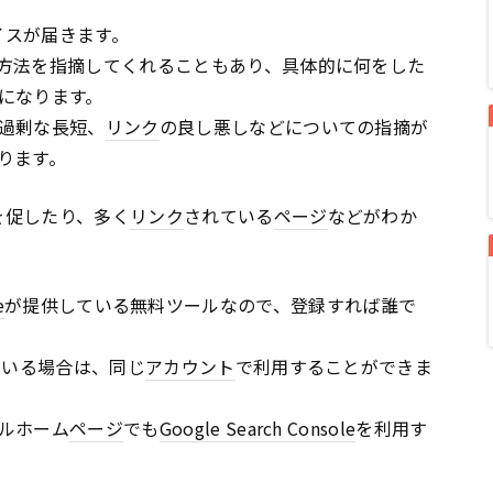
イスが届きます。
方法を指摘してくれることもあり、具体的に何をした
になります。
過剰な長短、
リンク
の良し悪しなどについての指摘が
ります。
を促したり、多く
リンク
されている
ページ
などがわか
e
が提供している無料ツールなので、登録すれば誰で
ている場合は、同じ
アカウント
で利用することができま
ルホーム
ページ
でも
Google Search Console
を利用す