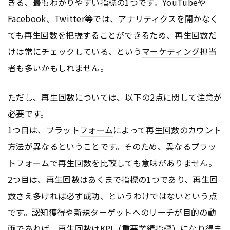
きる、最もわかりやすい指標の1つです。YouTubeや
Facebook、
Twitter
等では、アナリティクスを開かなく
ても再生回数を把握することができるため、再生回数だ
けは常にチェックしている、という
マーケティング
担当
者も多いかもしれません。
ただし、再生回数については、以下の2点に関して注意が
必要です。
1つ目は、プラット
フォーム
によって再生回数のカウント
方法が異なるということです。そのため、異なるプラッ
ト
フォーム
で再生回数を比較しても意味がありません。
2つ目は、再生回数はあくまで指標の1つであり、再生回
数さえ多ければ必ず成功、というわけではないという点
です。認知獲得や新規ターゲットへのリーチが目的の動
画であれば、再生回数は
KPI
（重要業績指標）になり得ま