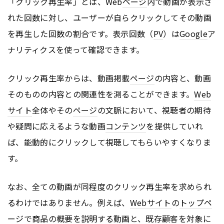
「クリック再生率」とは、Web
ページ
内で動画が表示さ
れた回数に対し、ユーザーが自らクリックしてその動画
を再生した回数の割合です。表示回数（
PV
）は
Google
ア
ナリティクスを使って確認できます。
クリック再生率からは、動画掲載
ページ
の内容と、動画
そのものの内容との関連性を測ることができます。
Web
サイト
全体やその
ページ
の文脈において、視聴者の期待
や疑問に応えるような動画
コンテンツ
を提供していれ
ば、能動的にクリックして視聴してもらいやすくなりま
す。
なお、全ての動画が同程度のクリック再生率を求められ
るわけではありません。例えば、
Webサイト
の
トップペ
ージ
で商品の概要を説明する動画と、既存顧客を対象に