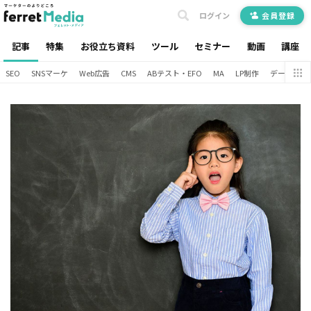
ログイン
会員登録
記事
特集
お役立ち資料
ツール
セミナー
動画
講座
SEO
SNSマーケ
Web広告
CMS
ABテスト・EFO
MA
LP制作
データ分析