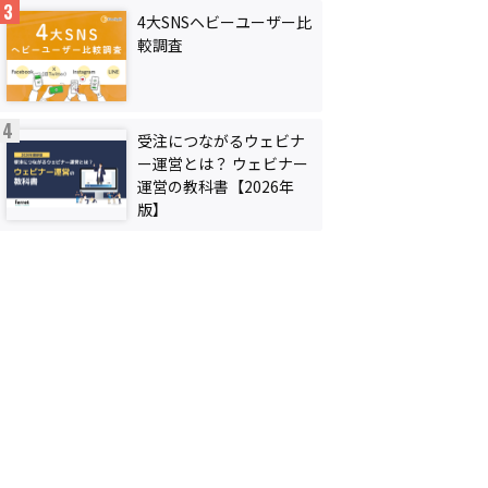
4大SNSヘビーユーザー比
較調査
受注につながるウェビナ
ー運営とは？ ウェビナー
運営の教科書【2026年
版】