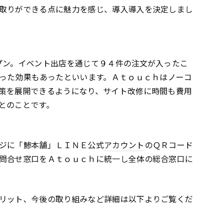
取りができる点に魅力を感じ、導入導入を決定しまし
プン。イベント出店を通じて９４件の注文が入ったこ
いった効果もあったといいます。Ａｔｏｕｃｈはノーコ
策を展開できるようになり、サイト改修に時間も費用
とのことです。
ジに「鯵本舗」ＬＩＮＥ公式
アカウント
のＱＲコード
問合せ窓口をＡｔｏｕｃｈに統一し全体の総合窓口に
リット、今後の取り組みなど詳細は以下よりご覧くだ