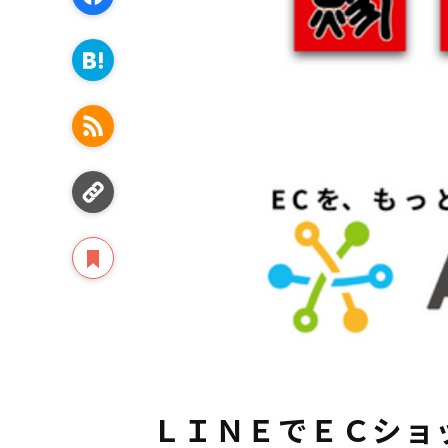
ＬＩＮＥでＥＣショ