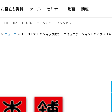
お役立ち資料
ツール
セミナー
動画
講座
・EFO
MA
LP制作
データ分析
インタビュー
ニュース
ＬＩＮＥでＥＣショップ開設 コミュニケーションＥＣアプリ「Ａｔｏｕｃｈ」で９４件の注文獲得 アジ・サ