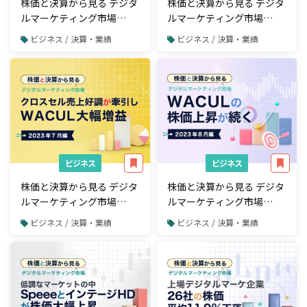
株価と決算から見る デジタ
株価と決算から見る デジタ
ルマーケティング市場
ルマーケティング市場
【2023年5月編】各社明暗
【2023年6月編】Speeeが
ビジネス / 決算・業績
ビジネス / 決算・業績
が分かれる中でSpeeeが好
引き続き株価上昇
決算・ステーブルコイン関
連ビジネスへの期待で株価
が急上昇
ビジネス
ビジネス
株価と決算から見る デジタ
株価と決算から見る デジタ
ルマーケティング市場
ルマーケティング市場
【2023年7月編】クロスセ
【2023年8月編】WACULの
ビジネス / 決算・業績
ビジネス / 決算・業績
ル売上好調が牽引しWACUL
株価上昇が続く
大幅増益