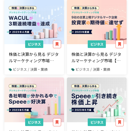
昇
Macbee Planet
ビジネス
ビジネス
株価と決算から見る デジタ
株価と決算から見る デジタ
ルマーケティング市場
ルマーケティング市場【四
【2023年4月編】WACULが
半期決算・2023年夏編】投
ビジネス / 決算・業績
ビジネス / 決算・業績
3期連続増益を達成
資家の期待値を下回った企
業が大勢を占める
ビジネス
ビジネス