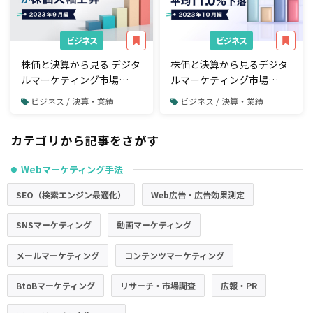
ビジネス
ビジネス
株価と決算から見る デジタ
株価と決算から見るデジタ
ルマーケティング市場
ルマーケティング市場
【2023年9月編】低調なマ
【2023年10月編】上場デジ
ビジネス / 決算・業績
ビジネス / 決算・業績
ーケットの中でSpeeeとイ
タルマーケティング企業26
ンテージHDの株価が大きく
社の株価は平均11.0%下落
カテゴリから記事をさがす
上昇
Webマーケティング手法
●
SEO（検索エンジン最適化）
Web広告・広告効果測定
SNSマーケティング
動画マーケティング
メールマーケティング
コンテンツマーケティング
BtoBマーケティング
リサーチ・市場調査
広報・PR