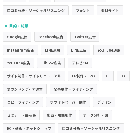
口コミ分析・ソーシャルリスニング
フォント
素材サイト
目的・施策
●
Google広告
Facebook広告
Twitter広告
Instagram広告
LINE運用
LINE広告
YouTube運用
YouTube広告
TikTok広告
テレビCM
サイト制作・サイトリニューアル
LP制作・LPO
UI
UX
オウンドメディア運営
記事制作・ライティング
コピーライティング
ホワイトペーパー制作
デザイン
セミナー・展示会
動画・映像制作
データ分析・BI
EC・通販・ネットショップ
口コミ分析・ソーシャルリスニング