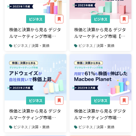
ビジネス
ビジネス
株価と決算から見る デジタ
株価と決算から見る デジタ
ルマーケティング市場
ルマーケティング市場【四
【2023年1月編】モノ言う
半期決算・2023年春編】 Z
ビジネス / 決算・業績
ビジネス / 決算・業績
株主がデジタルガレージに
ホールディングスが中核子
株主提案
会社であるヤフー、LINEと
経営統合へ
ビジネス
ビジネス
株価と決算から見る デジタ
株価と決算から見る デジタ
ルマーケティング市場
ルマーケティング市場
【2023年2月編】アドウェ
【2023年3月編】月間で
ビジネス / 決算・業績
ビジネス / 決算・業績
イズが自社株買いで株価上
61％も株価を伸ばした