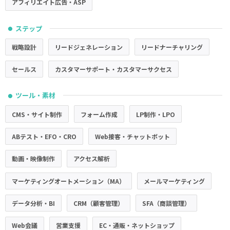
アフィリエイト広告・ASP
ステップ
●
戦略設計
リードジェネレーション
リードナーチャリング
セールス
カスタマーサポート・カスタマーサクセス
ツール・素材
●
CMS・サイト制作
フォーム作成
LP制作・LPO
ABテスト・EFO・CRO
Web接客・チャットボット
動画・映像制作
アクセス解析
マーケティングオートメーション（MA）
メールマーケティング
データ分析・BI
CRM（顧客管理）
SFA（商談管理）
Web会議
営業支援
EC・通販・ネットショップ