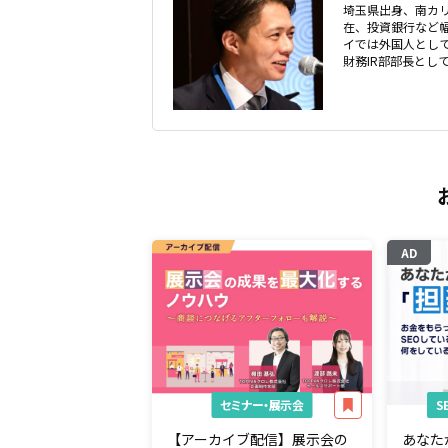
埼玉県出身、南カ
在、投資銀行など幅
イでは外国人として
財務IR部部長とし
AD
セミナー・展示会
【アーカイブ配信】展示会の
あなた