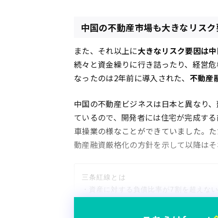
中国の不動産市場も大きなリスク
また、それ以上に
大きなリスク要因は中
続々と資金繰りに行き詰ったり、経営危
なったのは2年前に導入された、
不動産
中国の不動産ビジネスは日本と異なり、
ているので、開発者には住宅が完成する
車操業の様なことができていました。ただ
動産融資厳格化の方針を示して以降はそ
三条紅線とは

・資産に対する負債比率が7割を超えない
・自己資本に対する負債比率が100％を超
・現金に対する負債比率（現預金÷有利子