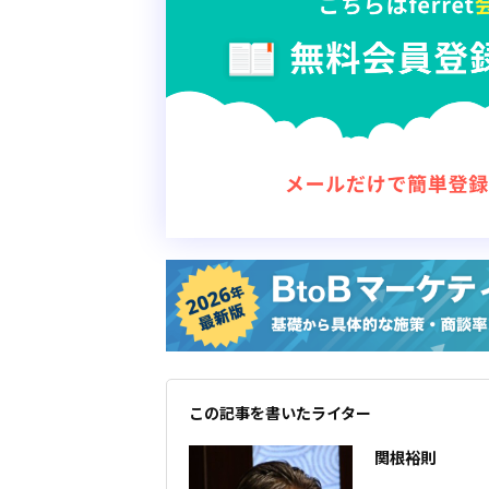
の3つを指します。

これら
この記事を書いたライター
関根裕則