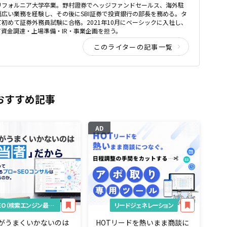
リフォルニア大学卒業。野村證券でヘッジファンドセールス、海外駐
広い業務を経験し、その後にSBI証券で投資銀行の部長を務める。タ
初めて証券外務員試験に合格。2021年10月にベーシックに入社し、
て資金調達・上場準備・IR・事業企画を担う。
このライターの記事一覧
おすすめ記事
AD
SEO（検索エンジン最適化）
リードジェネレーション
がうまくいかないのは
HOTリードを熱いまま商談に