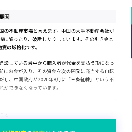
要因
国の不動産市場
と言えます。中国の大手不動産会社が
機に陥ったり、破産したりしています。その引き金と
融資の厳格化
です。
建設している最中から購入者が代金を支払う形になっ
前にお金が入り、その資金を次の開発に充当する自転
し、中国政府が2020年8月に「
三条紅線
」という不
れができなくなっています。
こと

えないこと

負債）が1を上回ること
