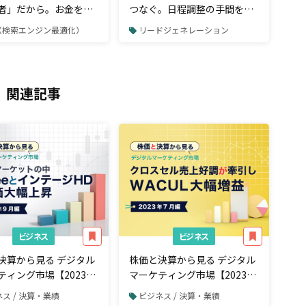
者」だから。お金をも
つなぐ。日程調整の手間をカ
SEOしているプロ＝
ットする「アポ取り専用」ツ
O（検索エンジン最適化）
リードジェネレーション
コンサルは何をしている
ール
関連記事
ビジネス
ビジネス
決算から見る デジタル
株価と決算から見る デジタル
ティング市場【2023年
マーケティング市場【2023年
】低調なマーケットの中
7月編】クロスセル売上好調が
ス / 決算・業績
ビジネス / 決算・業績
eeeとインテージHDの株
牽引しWACUL大幅増益