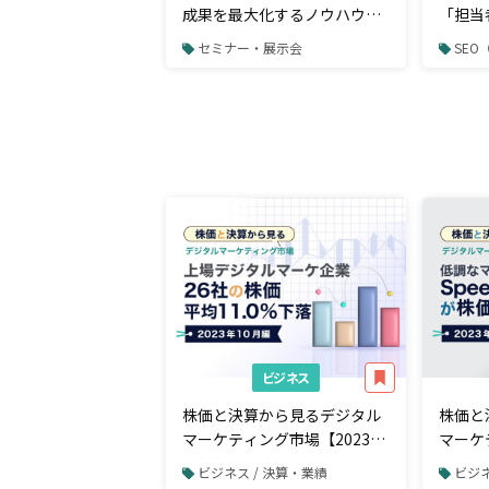
成果を最大化するノウハウ～
「担当
商談につなげるアフターフォ
らって
セミナー・展示会
SE
ローも解説～
SEO
のか。
ビジネス
株価と決算から見るデジタル
株価と
マーケティング市場【2023年
マーケ
10月編】上場デジタルマーケ
9月編
ビジネス / 決算・業績
ビジネ
ティング企業26社の株価は平
でSp