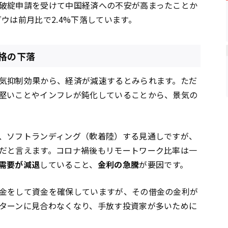
破綻申請を受けて中国経済への不安が高まったことか
ダウは前月比で2.4%下落しています。
格の下落
気抑制効果から、経済が減速するとみられます。ただ
堅いことやインフレが鈍化していることから、景気の
、ソフトランディング（軟着陸）する見通しですが、
だと言えます。コロナ禍後もリモートワーク比率は一
需要が減退
していること、
金利の急騰
が要因です。
金をして資金を確保していますが、その借金の金利が
ターンに見合わなくなり、手放す投資家が多いために