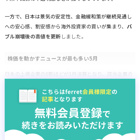
一方で、日本は景気の安定性、金融緩和策が継続見通し
への安心感、割安感から海外投資家の買いが集まり、
バ
ブル崩壊後の高値を更新
しました。
株価を動かすニュースが最も多い5月
日本の上場企業の6割ほどが3月決算となり、該当企業の
大多数は
5月に本決算発表
をします。本決算発表は1年間
の実績が確認される大きなイベントであることに加え
て、通常は同時に
翌年度の業績予想
が開示され、会