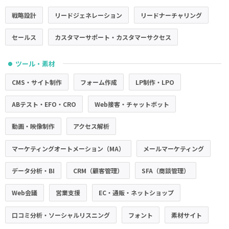
戦略設計
リードジェネレーション
リードナーチャリング
セールス
カスタマーサポート・カスタマーサクセス
ツール・素材
●
CMS・サイト制作
フォーム作成
LP制作・LPO
ABテスト・EFO・CRO
Web接客・チャットボット
動画・映像制作
アクセス解析
マーケティングオートメーション（MA）
メールマーケティング
データ分析・BI
CRM（顧客管理）
SFA（商談管理）
Web会議
営業支援
EC・通販・ネットショップ
口コミ分析・ソーシャルリスニング
フォント
素材サイト