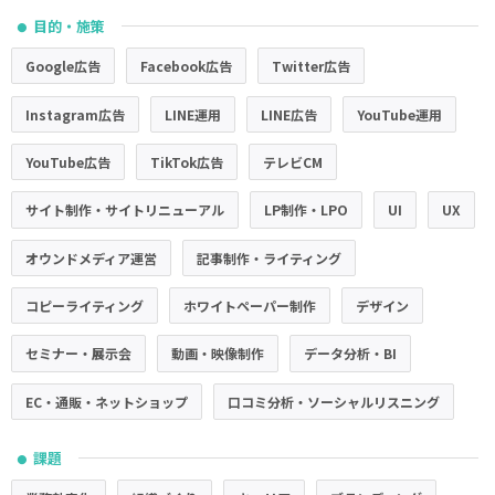
目的・施策
●
Google広告
Facebook広告
Twitter広告
Instagram広告
LINE運用
LINE広告
YouTube運用
YouTube広告
TikTok広告
テレビCM
サイト制作・サイトリニューアル
LP制作・LPO
UI
UX
オウンドメディア運営
記事制作・ライティング
コピーライティング
ホワイトペーパー制作
デザイン
セミナー・展示会
動画・映像制作
データ分析・BI
EC・通販・ネットショップ
口コミ分析・ソーシャルリスニング
課題
●