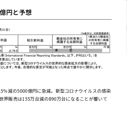
0億円と予想
9.5％減の5000億円に急減。新型コロナウイルスの感染
界販売は155万台減の890万台になることが響いて