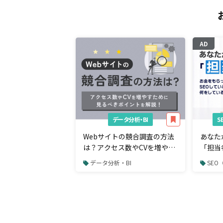
AD
データ分析・BI
Webサイトの競合調査の方法
あなた
は？アクセス数やCVを増やす
「担当
ために見るべきポイント
らって
データ分析・BI
SE
SEO
のか。