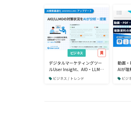
ビジネス
デジタルマーケティングツー
動画・
ルUser Insight、AIO・LLMO
AIが
対策状況チェックから改善策
索に対
ビジネス / トレンド
ビジネ
提案までを「LLMOダッシュ
ボード」で一元管理