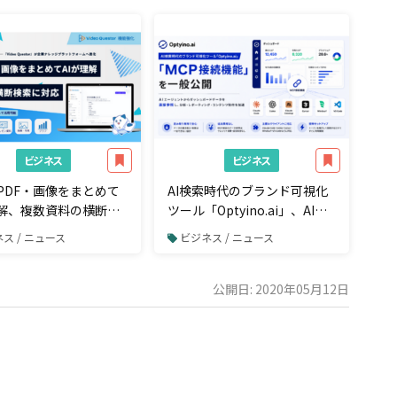
ビジネス
ビジネス
PDF・画像をまとめて
AI検索時代のブランド可視化
理解、複数資料の横断検
ツール「Optyino.ai」、AIエ
応
ージェントからダッシュボー
ス / ニュース
ビジネス / ニュース
ドデータを直接参照できる
「MCP接続」機能を一般公開
公開日: 2020年05月12日