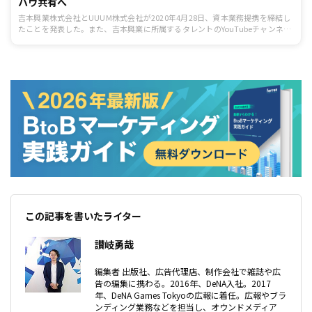
ハウ共有へ
吉本興業株式会社とUUUM株式会社が2020年4月28日、資本業務提携を締結し
たことを発表した。また、吉本興業に所属するタレントのYouTubeチャンネル
をUUUMと共同運営していくとのことだ。
この記事を書いたライター
讃岐勇哉
編集者 出版社、広告代理店、制作会社で雑誌や広
告の編集に携わる。2016年、DeNA入社。2017
年、DeNA Games Tokyoの広報に着任。広報やブラ
ンディング業務などを担当し、オウンドメディア