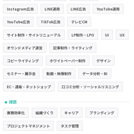
Instagram広告
LINE運用
LINE広告
YouTube運用
YouTube広告
TikTok広告
テレビCM
サイト制作・サイトリニューアル
LP制作・LPO
UI
UX
オウンドメディア運営
記事制作・ライティング
コピーライティング
ホワイトペーパー制作
デザイン
セミナー・展示会
動画・映像制作
データ分析・BI
EC・通販・ネットショップ
口コミ分析・ソーシャルリスニング
課題
●
業務効率化
組織づくり
キャリア
ブランディング
プロジェクトマネジメント
タスク管理