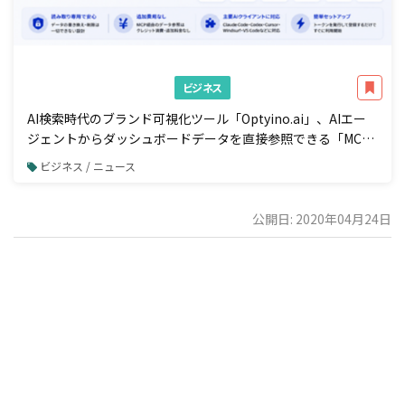
ビジネス
AI検索時代のブランド可視化ツール「Optyino.ai」、AIエー
ジェントからダッシュボードデータを直接参照できる「MCP
接続」機能を一般公開
ビジネス / ニュース
公開日: 2020年04月24日