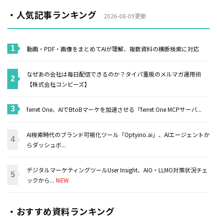
・人気記事ランキング
2026-08-09更新
動画・PDF・画像をまとめてAIが理解、複数資料の横断検索に対応
なぜあの会社は毎日配信できるのか？タイパ重視のメルマガ運用術
【株式会社コンビーズ】
ferret One、AIでBtoBマーケを加速させる「ferret One MCPサーバ...
AI検索時代のブランド可視化ツール「Optyino.ai」、AIエージェントか
らダッシュボ...
デジタルマーケティングツールUser Insight、AIO・LLMO対策状況チェ
ックから...
NEW
・おすすめ資料ランキング