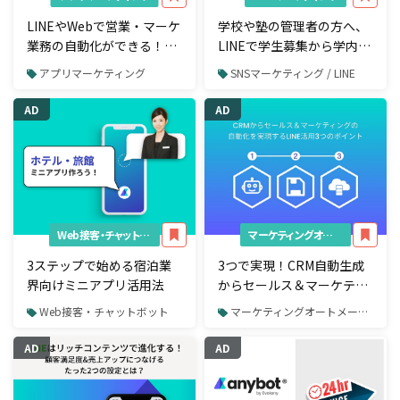
LINEやWebで営業・マーケ
学校や塾の管理者の方へ、
業務の自動化ができる！ミ
LINEで学生募集から学内の
ニアプリの活用事例まとめ
業務自動化まで実現する方
アプリマーケティング
SNSマーケティング / LINE
（随時更新）
法を公開！
AD
AD
Web接客・チャットボット
マーケティングオートメーション（MA）
3ステップで始める宿泊業
3つで実現！CRM自動生成
界向けミニアプリ活用法
からセールス＆マーケティ
ング・オートメーションを
Web接客・チャットボット
マーケティングオートメーション（MA）
実現化するLINEの活用法
AD
AD