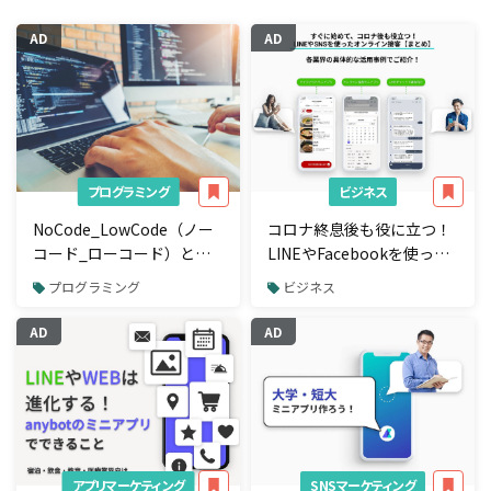
AD
AD
プログラミング
ビジネス
NoCode_LowCode（ノー
コロナ終息後も役に立つ！
コード_ローコード）と
LINEやFacebookを使って
は？アプリ開発事例2選
すぐに始められるオンライ
プログラミング
ビジネス
ン接客事例【まとめ】各業
界の具体的な活用事例で紹
AD
AD
介
アプリマーケティング
SNSマーケティング