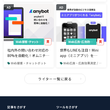
プ！
AD
AD
Web接客・チャットボット
Web広告・広告効果測定
社内外の問い合わせ対応の
世界もLINEも注目！Mini
80%を自動化！オムニチャ
app（ミニアプリ）を
ネルの一括顧客管理を実現
「anybot」で作ってビジネ
Web接客・チャットボット
Web広告・広告効果測定 / リターゲティング広告
するチャットボットのつく
スを活性化する方法とは
り方
ライター一覧に戻る
記事をさがす
ツールをさがす