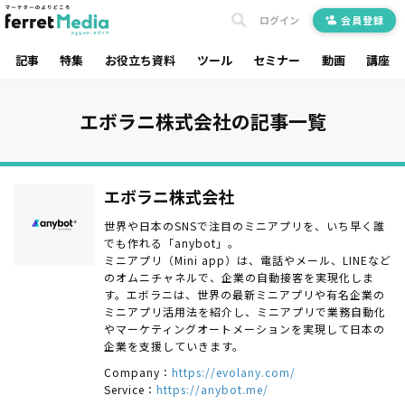
ログイン
会員登録
記事
特集
お役立ち資料
ツール
セミナー
動画
講座
エボラニ株式会社の記事一覧
エボラニ株式会社
世界や日本のSNSで注目のミニアプリを、いち早く誰
でも作れる「anybot」。
ミニアプリ（Mini app）は、電話やメール、LINEなど
のオムニチャネルで、企業の自動接客を実現化しま
す。エボラニは、世界の最新ミニアプリや有名企業の
ミニアプリ活用法を紹介し、ミニアプリで業務自動化
やマーケティングオートメーションを実現して日本の
企業を支援していきます。
Company：
https://evolany.com/
Service：
https://anybot.me/