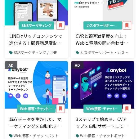
SNSマーケティング
カスタマーサポート・カスタマーサクセス
LINEはリッチコンテンツで
CVRと顧客満足度を向上！
進化する！顧客満足度&売
Webと電話の問い合わせを
上アップにつなげるたった
24時間自動化するIVRとチ
SNSマーケティング / LINE
カスタマーサポート・カスタマーサクセス
2つの設定とは？
ャットボット活用法
AD
AD
Web接客・チャットボット
Web接客・チャットボット
既存データを生かした、マ
3ステップで始める、CVア
ーケティングを自動化する
ップを自動サポートしてく
チャットボットで売上アッ
れるチャットボット運用法
Web接客・チャットボット
Web接客・チャットボット