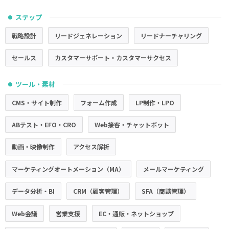
ステップ
●
戦略設計
リードジェネレーション
リードナーチャリング
セールス
カスタマーサポート・カスタマーサクセス
ツール・素材
●
CMS・サイト制作
フォーム作成
LP制作・LPO
ABテスト・EFO・CRO
Web接客・チャットボット
動画・映像制作
アクセス解析
マーケティングオートメーション（MA）
メールマーケティング
データ分析・BI
CRM（顧客管理）
SFA（商談管理）
Web会議
営業支援
EC・通販・ネットショップ