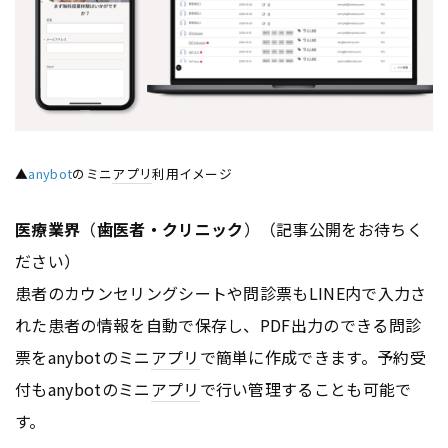
▲
anybot
のミニ
アプリ
利用イメージ
医療業界
（
歯医者・クリニック
）（記事公開をお待ちく
ださい）
患者のカウンセリングシートや問診票もLINE内で入力さ
れた患者の情報を自動で保存し、PDF出力のできる問診
票をanybotのミニ
アプリ
で簡単に作成できます。予約受
付もanybotのミニ
アプリ
で行い管理することも可能で
す。