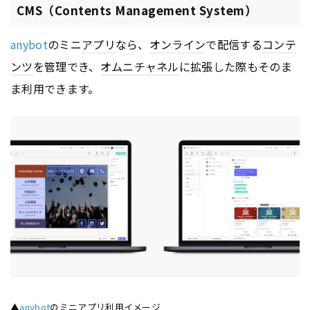
CMS（Contents Management System）
anybot
のミニ
アプリ
なら、
オンライン
で配信する
コンテ
ンツ
を管理でき、
オムニチャネル
に拡張した際もそのま
ま利用できます。
▲
anybot
のミニ
アプリ
利用イメージ