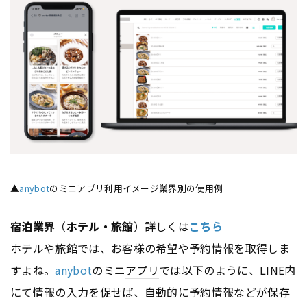
▲
anybot
のミニ
アプリ
利用イメージ業界別の使用例
宿泊業界
（
ホテル・旅館
）詳しくは
こちら
ホテルや旅館では、お客様の希望や予約情報を取得しま
すよね。
anybot
のミニ
アプリ
では以下のように、LINE内
にて情報の入力を促せば、自動的に予約情報などが保存