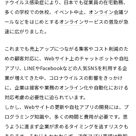
ナウイルス感染症により、日本でも従業員の在宅勤務、
多くの学校での休校、イベント中止、
オンライン
会議ツ
ールなどをはじめとする
オンライン
サービスの普及が急
速に広がりました。
これまでも売上アップにつながる集客やコスト削減のた
めの顧客対応に、
Webサイト
上のチャットボットや自社
アプリ
、LINEやFacebookなどの人気SNSを利用する企
業が増えてきた中、コロナウイルスの影響をきっかけ
に、企業は接客や業務の
オンライン
化や自動化における
対応考慮の必要性に迫られています。
しかし、
Webサイト
の更新や自社
アプリ
の開発には、プ
ログラミング知識や、多くの時間と費用が必要です。思
うように進まず企業が求めるタイミングを逃すリスクも
あります。それにもかかわらず、近年
アプリ
市場は飽和