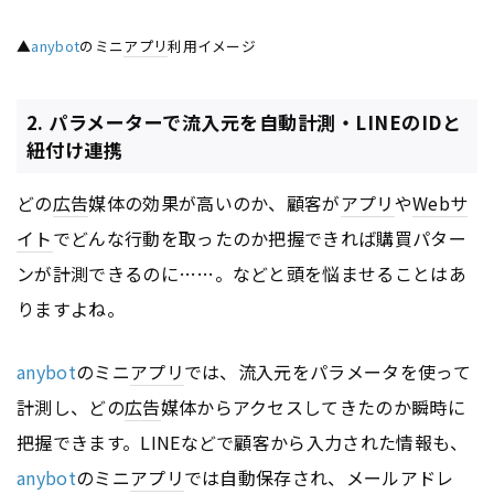
▲
anybot
のミニ
アプリ
利用イメージ
2. パラメーターで流入元を自動計測・LINEのIDと
紐付け連携
どの
広告
媒体の効果が高いのか、顧客が
アプリ
や
Webサ
イト
でどんな行動を取ったのか把握できれば購買パター
ンが計測できるのに……。などと頭を悩ませることはあ
りますよね。
anybot
のミニ
アプリ
では、流入元をパラメータを使って
計測し、どの
広告
媒体からアクセスしてきたのか瞬時に
把握できます。LINEなどで顧客から入力された情報も、
anybot
のミニ
アプリ
では自動保存され、メールアドレ