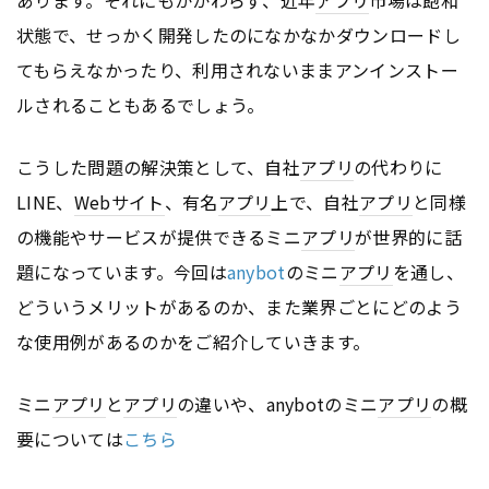
状態で、せっかく開発したのになかなかダウンロードし
てもらえなかったり、利用されないままアンインストー
ルされることもあるでしょう。
こうした問題の解決策として、自社
アプリ
の代わりに
LINE、
Webサイト
、有名
アプリ
上で、自社
アプリ
と同様
の機能やサービスが提供できるミニ
アプリ
が世界的に話
題になっています。今回は
anybot
のミニ
アプリ
を通し、
どういうメリットがあるのか、また業界ごとにどのよう
な使用例があるのかをご紹介していきます。
ミニ
アプリ
と
アプリ
の違いや、anybotのミニ
アプリ
の概
要については
こちら