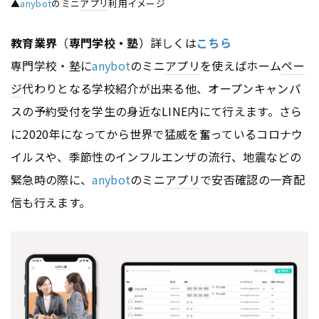
▲
anybot
のミニ
アプリ
利用イメージ
教育業界
（
専門学校・塾
）詳しくは
こちら
専門学校・塾に
anybot
のミニ
アプリ
を使えばホーム
ペー
ジ
代わりとなる学校紹介が出来る他、オープンキャンパ
スの予約受付を学生の身近なLINE内にて行えます。さら
に2020年になってから世界で猛威を奮っているコロナウ
イルスや、季節性のインフルエンザの流行、地震などの
緊急時の際に、
anybot
のミニ
アプリ
で安否確認の一斉配
信も行えます。