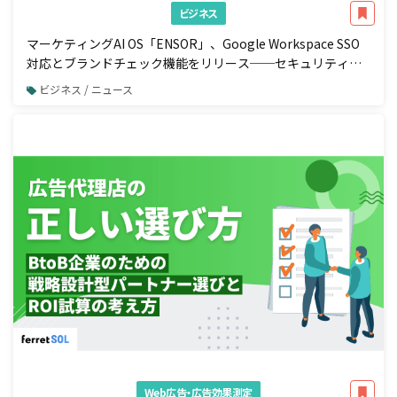
ビジネス
マーケティングAI OS「ENSOR」、Google Workspace SSO
対応とブランドチェック機能をリリース──セキュリティ強
化と広告配信前の自動コンプラ検知を一体で実現
ビジネス / ニュース
Web広告・広告効果測定