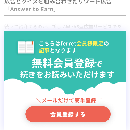
広告とクイズを組み合わせたリワード広告
「Answer to Earn」
続いて紹介するのが、新しい
Web3型
広告
サービス
であ
る「
Answer to Earn
」というリワード
広告
です。
「Answer to Earn」は、ユーザーが
広告
動画を視聴した
後に企業から提供されたク