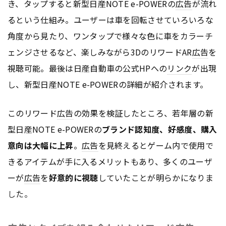
き、タップすると新型日産NOTE e-POWERの
広告
が流れ
るという仕組み。ユーザーは車を回転させていろいろな
角度から見たり、ワンタップで様々な色に車をカラーチ
ェンジさせるなど、楽しみながら3DのリワードAR
広告
を
視聴可能。最後は日産自動車の公式HPへの
リンク
が出現
し、新型日産NOTE e-POWERの詳細が紹介されます。
このリワード
広告
の効果を検証したところ、若年層の新
型日産NOTE e-POWERの
ブランド認知度、好感度、購入
意向は大幅に上昇
。
広告
を見終えるとゲーム内で使用で
きるアイテムが手に入るメリットもあり、多くのユーザ
ーが
広告
を
好意的に視聴
していたことが明らかになりま
した。