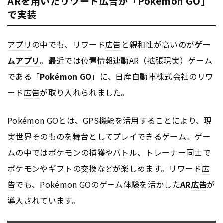
ARを用いたリワード広告が「Pokémon GO」
で実装
アプリ
の中でも、リワード
広告
と親和性が高いのが
ゲー
ム
アプリ
。最近では位置情報連動AR（拡張現実）ゲーム
である「
Pokémon GO
」に、日産自動車株式会社のリワ
ード
広告
が取り入れられました。
Pokémon GOとは、GPS機能を活用することにより、現
実世界そのものを舞台としてプレイできるゲーム。ゲー
ムの中ではポケモンの捕獲やバトル、トレーナー同士で
ポケモンやギフトの交換などが楽しめます。リワード
広
告
でも、Pokémon GOのゲーム体験を活かした
AR
広告
が
導入されています。