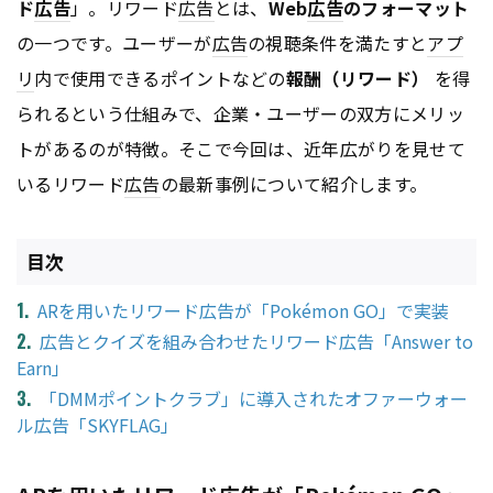
ド
広告
」。リワード
広告
とは、
Web
広告
のフォーマット
の一つです。ユーザーが
広告
の視聴条件を満たすと
アプ
リ
内で使用できるポイントなどの
報酬（リワード）
を得
られるという仕組みで、企業・ユーザーの双方にメリッ
トがあるのが特徴。そこで今回は、近年広がりを見せて
いるリワード
広告
の最新事例について紹介します。
目次
ARを用いたリワード広告が「Pokémon GO」で実装
広告とクイズを組み合わせたリワード広告「Answer to
Earn」
「DMMポイントクラブ」に導入されたオファーウォー
ル広告「SKYFLAG」