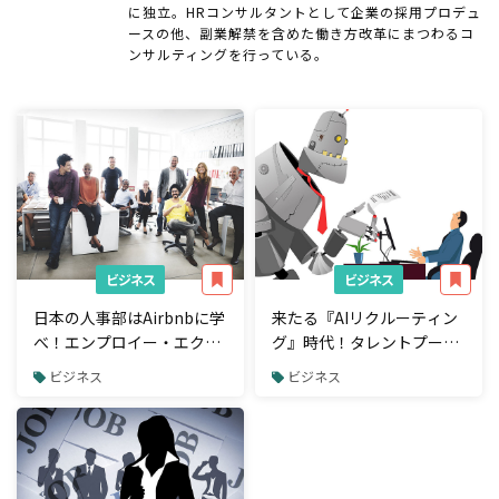
に独立。HRコンサルタントとして企業の採用プロデュ
ースの他、副業解禁を含めた働き方改革にまつわるコ
ンサルティングを行っている。
ビジネス
ビジネス
日本の人事部はAirbnbに学
来たる『AIリクルーティン
べ！エンプロイー・エクス
グ』時代！タレントプール
ペリエンスの最大化こそが
が企業の人材採用に与える
ビジネス
ビジネス
"人事のミッション"
インパクトとは？