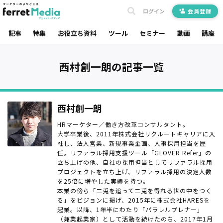
ログイン
会員登録
記事
特集
お役立ち資料
ツール
セミナー
動画
講座
西村創一朗の記事一覧
西村創一朗
HRマーケター／働き方改革コンサルタント。
大学卒業後、2011年株式会社リクルートキャリアに入
社し、法人営業、新規事業企画、人事採用担当を歴
任。リファラル採用支援ツール「GLOVER Refer」の
立ち上げの他、自社の採用担当としてリファラル採用
プロジェクトを立ち上げ、リファラル採用の決定人数
を25倍に増やした実績を持つ。
本業の傍ら「二兎を追って二兎を得れる世の中をつく
る」をビジョンに掲げ、2015年に株式会社HARESを
起業。以降、1年半にわたり「パラレルプレナー」
（兼業起業家）として活動を続けたのち、2017年1月