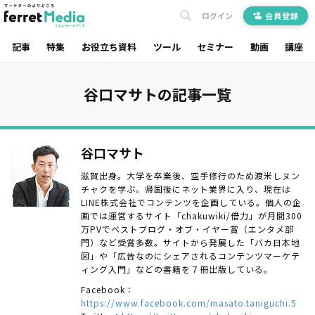
ログイン
会員登録
記事
特集
お役立ち資料
ツール
セミナー
動画
講座
谷口マサトの記事一覧
谷口マサト
滋賀出身。大学を卒業後、空手修行のため渡米しヌン
チャクを学ぶ。帰国後にネット業界に入り、現在は
LINE株式会社でコンテンツを企画している。個人の企
画では運営するサイト「chakuwiki/借力」が月間300
万PVでベストブログ・オブ・イヤー賞（エンタメ部
門）など受賞多数。サイトから発展した「バカ日本地
図」や「広告なのにシェアされるコンテンツマーケテ
ィング入門」などの書籍を７冊出版している。
Facebook：
https://www.facebook.com/masato.taniguchi.5