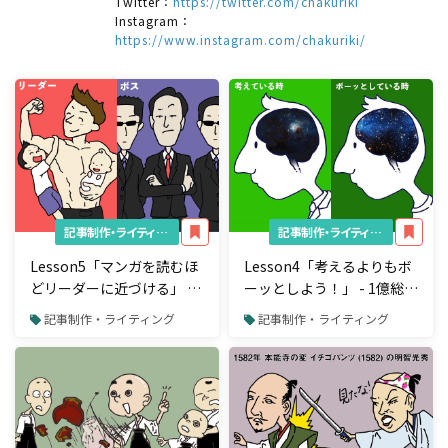
Twitter：
https://twitter.com/chakuriki
Instagram：
https://www.instagram.com/chakuriki/
記事制作・ライティング
記事制作・ライティング
Lesson5「マンガを読むほ
Lesson4「考えるよりもボ
どリーダーに近づける」 - 1
ーッとしよう！」 - 1億総作
億総作り手時代に"子ども
り手時代に"子どもがクリ
記事制作・ライティング
記事制作・ライティング
がクリエイターになる教科
エイターになる教科書" -
書" -