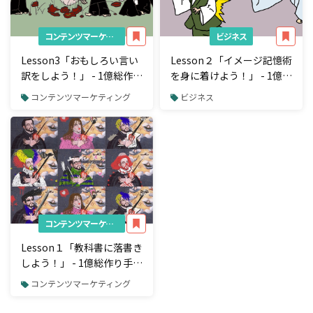
コンテンツマーケティング
ビジネス
Lesson3「おもしろい言い
Lesson２「イメージ記憶術
訳をしよう！」 - 1億総作り
を身に着けよう！」 - 1億総
手時代に"子どもがクリエ
作り手時代に"子どもがク
コンテンツマーケティング
ビジネス
イターになる練習ドリル" –
リエイターになる練習ドリ
ル" -
コンテンツマーケティング
Lesson１「教科書に落書き
しよう！」 - 1億総作り手時
代に"子どもがクリエイタ
コンテンツマーケティング
ーになる練習ドリル" -