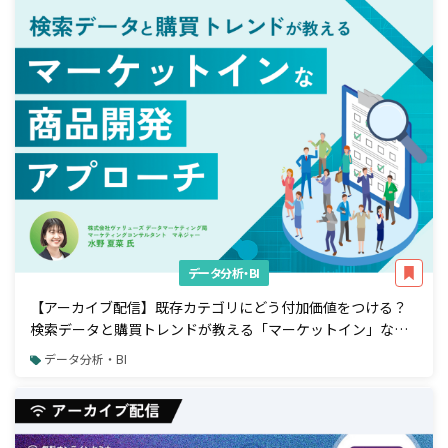
データ分析・BI
【アーカイブ配信】既存カテゴリにどう付加価値をつける？
検索データと購買トレンドが教える「マーケットイン」な商
品開発アプローチ
データ分析・BI