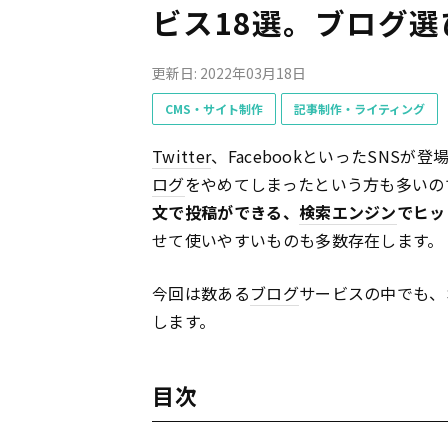
ビス18選。ブログ
更新日: 2022年03月18日
CMS・サイト制作
記事制作・ライティング
Twitter
、FacebookといったSNSが
ログ
をやめてしまったという方も多いの
文で投稿ができる、
検索エンジン
でヒッ
せて使いやすいものも多数存在します。
今回は数ある
ブログ
サービスの中でも、
します。
目次