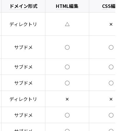
ドメイン
形式
HTML
編集
CS
S編集
ディレクトリ
△
✕
サブドメ
◯
◯
サブドメ
◯
◯
サブドメ
◯
◯
ディレクトリ
✕
✕
サブドメ
◯
◯