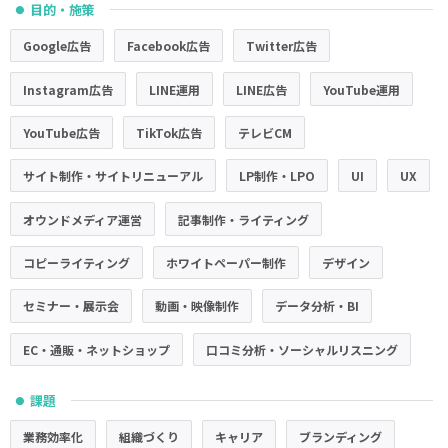
目的・施策
●
Google広告
Facebook広告
Twitter広告
Instagram広告
LINE運用
LINE広告
YouTube運用
YouTube広告
TikTok広告
テレビCM
サイト制作・サイトリニューアル
LP制作・LPO
UI
UX
オウンドメディア運営
記事制作・ライティング
コピーライティング
ホワイトペーパー制作
デザイン
セミナー・展示会
動画・映像制作
データ分析・BI
EC・通販・ネットショップ
口コミ分析・ソーシャルリスニング
課題
●
業務効率化
組織づくり
キャリア
ブランディング