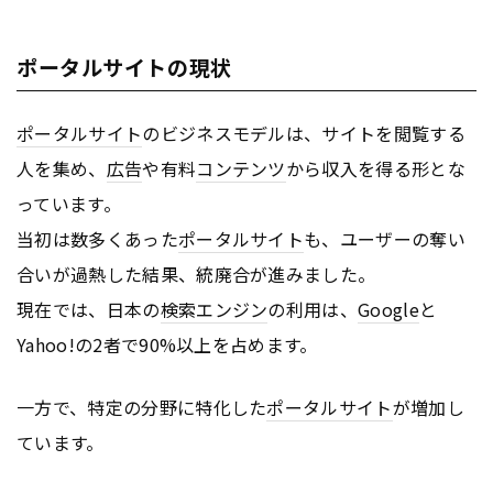
ポータルサイトの現状
ポータルサイト
のビジネスモデルは、サイトを閲覧する
人を集め、
広告
や有料
コンテンツ
から収入を得る形とな
っています。
当初は数多くあった
ポータルサイト
も、ユーザーの奪い
合いが過熱した結果、統廃合が進みました。
現在では、日本の
検索エンジン
の利用は、
Google
と
Yahoo!の2者で90%以上を占めます。
一方で、特定の分野に特化した
ポータルサイト
が増加し
ています。