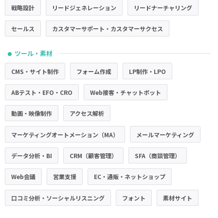
戦略設計
リードジェネレーション
リードナーチャリング
セールス
カスタマーサポート・カスタマーサクセス
ツール・素材
●
CMS・サイト制作
フォーム作成
LP制作・LPO
ABテスト・EFO・CRO
Web接客・チャットボット
動画・映像制作
アクセス解析
マーケティングオートメーション（MA）
メールマーケティング
データ分析・BI
CRM（顧客管理）
SFA（商談管理）
Web会議
営業支援
EC・通販・ネットショップ
口コミ分析・ソーシャルリスニング
フォント
素材サイト