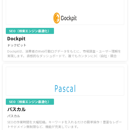
SEO（検索エンジン最適化）
Dockpit
ドックピット
Dockpitは、消費者のWeb行動ログデータをもとに、市場調査・ユーザー理解を
実現します。 直感的なダッシュボードで、誰でもカンタンに3C（自社・競合・
市場）分析。 これ一つで短時間でデータドリブンなマーケティングを可能にしま
す。
SEO（検索エンジン最適化）
パスカル
パスカル
SEOの作業時間を大幅短縮。キーワードを入れるだけの簡単操作！豊富なレポー
トやドメイン無制限など、機能が充実しています。