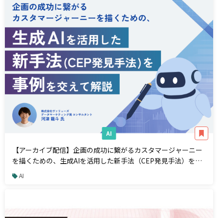
AI
【アーカイブ配信】企画の成功に繋がるカスタマージャーニー
を描くための、生成AIを活用した新手法（CEP発見手法）を事
例を交えて解説
AI