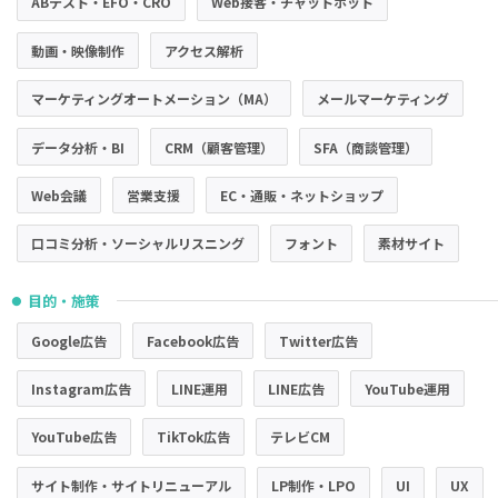
ABテスト・EFO・CRO
Web接客・チャットボット
動画・映像制作
アクセス解析
マーケティングオートメーション（MA）
メールマーケティング
データ分析・BI
CRM（顧客管理）
SFA（商談管理）
Web会議
営業支援
EC・通販・ネットショップ
口コミ分析・ソーシャルリスニング
フォント
素材サイト
目的・施策
●
Google広告
Facebook広告
Twitter広告
Instagram広告
LINE運用
LINE広告
YouTube運用
YouTube広告
TikTok広告
テレビCM
サイト制作・サイトリニューアル
LP制作・LPO
UI
UX