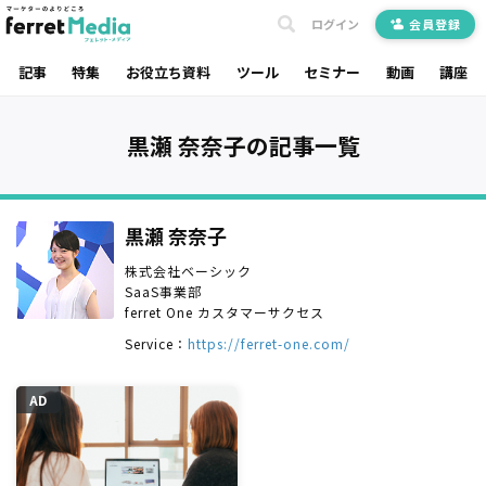
ログイン
会員登録
記事
特集
お役立ち資料
ツール
セミナー
動画
講座
黒瀬 奈奈子の記事一覧
黒瀬 奈奈子
株式会社ベーシック
SaaS事業部
ferret One カスタマーサクセス
Service：
https://ferret-one.com/
AD