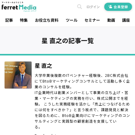
ログイン
会員登録
記事
特集
お役立ち資料
ツール
セミナー
動画
講座
星 直之の記事一覧
星 直之
大学卒業後複数のITベンチャー経験後、2BC株式会社
にてBtoBマーケティングコンサルとして活動し多く企
業のコンサルを経験。
IT企業時代は創業メンバーとして事業の立ち上げ・営
業・マーケティングの実務を行い、株式公開までを経
験。 こうした実務経験を活かし「売上につなげるため
には何をすべきか？」と言う視点で、課題発見と解決
を図るために、BtoB企業向けにマーケティングのコン
サルティングと実践型の顧客創造を支援してい
る。