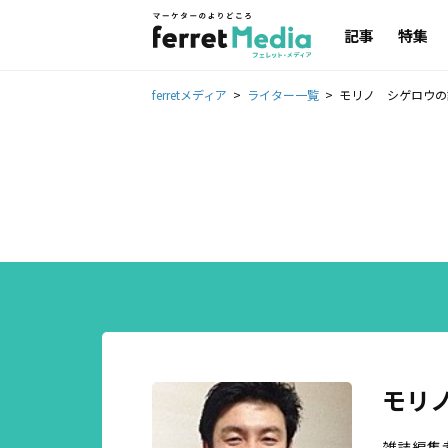
記事
特集
ferretメディア
ライター一覧
モリノ シゲロウの
モリ
雑誌編集