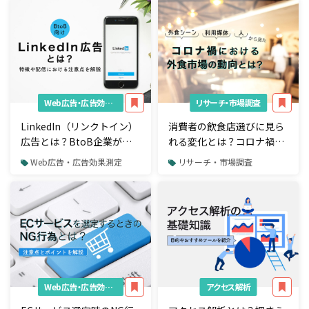
Web広告・広告効果測定
リサーチ・市場調査
LinkedIn（リンクトイン）
消費者の飲食店選びに見ら
広告とは？BtoB企業が配
れる変化とは？コロナ禍に
信するメリットや流れ、注
おける外食市場の動向
Web広告・広告効果測定
リサーチ・市場調査
意点を解説
Web広告・広告効果測定
アクセス解析