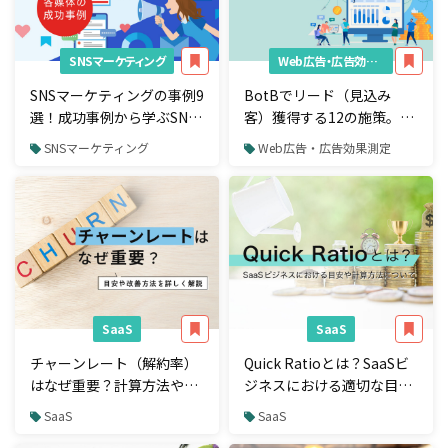
SNSマーケティング
Web広告・広告効果測定
SNSマーケティングの事例9
BotBでリード（見込み
選！成功事例から学ぶSNS
客）獲得する12の施策。有
の運営方法
望なリードを見極める指標
SNSマーケティング
Web広告・広告効果測定
とは
SaaS
SaaS
チャーンレート（解約率）
Quick Ratioとは？SaaSビ
はなぜ重要？計算方法や目
ジネスにおける適切な目安
安、改善方法を解説！
や計算方法を紹介
SaaS
SaaS