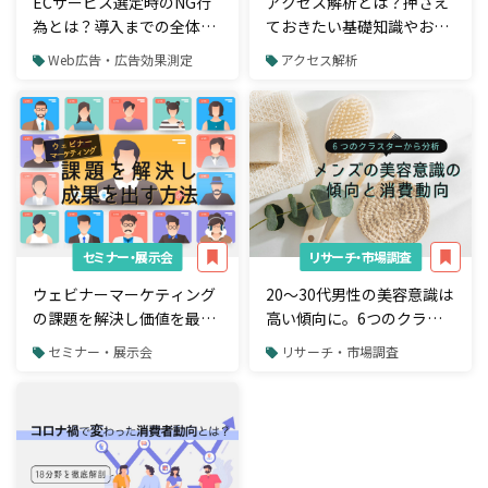
ECサービス選定時のNG行
アクセス解析とは？押さえ
為とは？導入までの全体の
ておきたい基礎知識やおす
流れや選ぶポイントを解説
すめツールを紹介
Web広告・広告効果測定
アクセス解析
セミナー・展示会
リサーチ・市場調査
ウェビナーマーケティング
20〜30代男性の美容意識は
の課題を解決し価値を最大
高い傾向に。6つのクラス
化する方法とは？
ターから分析するメンズ美
セミナー・展示会
リサーチ・市場調査
容事情