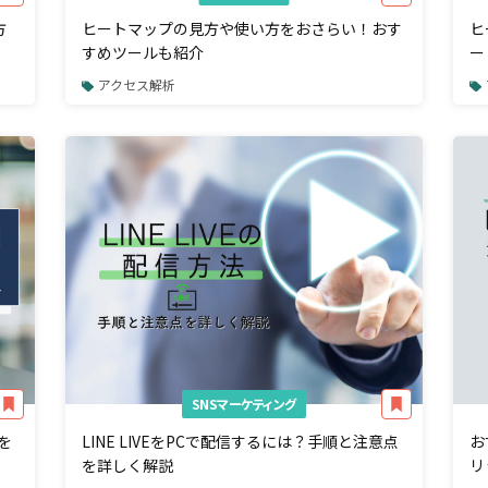
方
ヒートマップの見方や使い方をおさらい！おす
ヒ
すめツールも紹介
ー
アクセス解析
SNSマーケティング
を
LINE LIVEをPCで配信するには？手順と注意点
お
を詳しく解説
リ