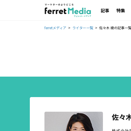
記事
特集
ferretメディア
ライター一覧
佐々木 綾の記事一
佐々木
株式会社B