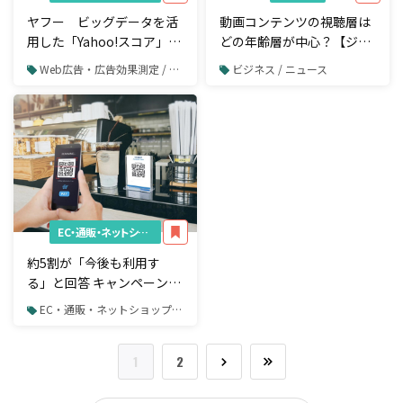
ヤフー ビッグデータを活
動画コンテンツの視聴層は
用した「Yahoo!スコア」の
どの年齢層が中心？【ジャ
提供を7月より開始
ストシステムの調査】
Web広告・広告効果測定 / リスティング広告 / Yahoo!プロモーション広告
ビジネス / ニュース
EC・通販・ネットショップ
約5割が「今後も利用す
る」と回答 キャンペーン終
了後のスマホ決済はどうな
EC・通販・ネットショップ / 決済システム
る？！【ナイル株式会社の
調査】
1
2