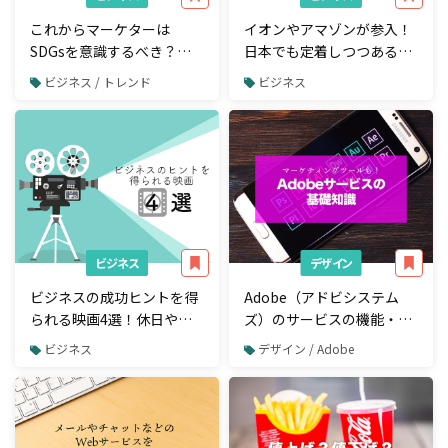
これからマーケターは
イオンやアマゾンが参入！
SDGsを意識するべき？企
日本でも定着しつつあるブ
業が向き合い始めたSDGs
ラックフライデーとは
ビジネス / トレンド
ビジネス
とは？
ビジネス
デザイン
ビジネスの成功ヒントを得
Adobe（アドビシステム
られる映画4選！休日やひ
ズ）のサービスの機能・違
とり時間に楽しもう
いを解説！
ビジネス
デザイン / Adobe