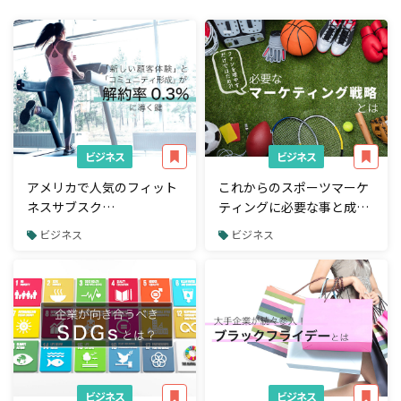
ビジネス
ビジネス
アメリカで人気のフィット
これからのスポーツマーケ
ネスサブスク
ティングに必要な事と成功
「Peloton（ペロトン ）」
事例3選
ビジネス
ビジネス
のマーケティングが優れて
いる点とは？
ビジネス
ビジネス