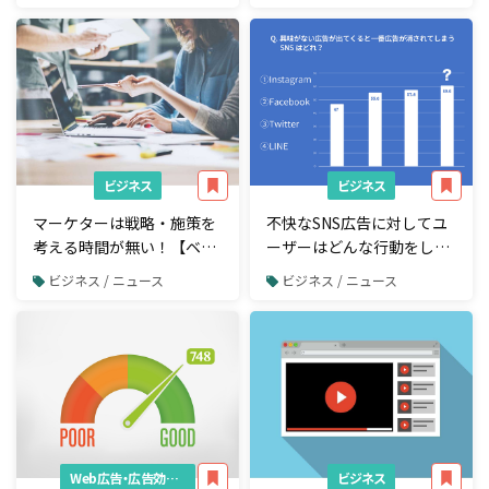
ビジネス
ビジネス
マーケターは戦略・施策を
不快なSNS広告に対してユ
考える時間が無い！【ベー
ーザーはどんな行動をして
シックの調査】
いる？【ジャストシステム
ビジネス / ニュース
ビジネス / ニュース
の調査】
Web広告・広告効果測定
ビジネス