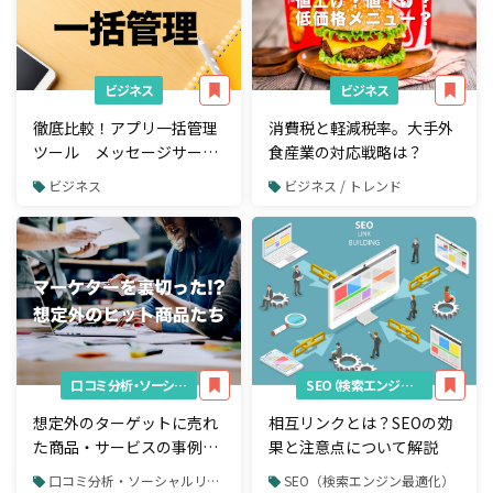
ビジネス
ビジネス
徹底比較！アプリ一括管理
消費税と軽減税率。大手外
ツール メッセージサービ
食産業の対応戦略は？
スやSNSをまとめて管理
ビジネス
ビジネス / トレンド
口コミ分析・ソーシャルリスニング
SEO（検索エンジン最適化）
想定外のターゲットに売れ
相互リンクとは？SEOの効
た商品・サービスの事例ま
果と注意点について解説
とめ
口コミ分析・ソーシャルリスニング
SEO（検索エンジン最適化）