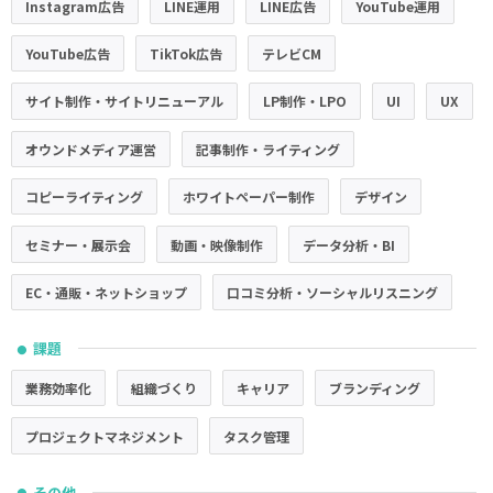
Instagram広告
LINE運用
LINE広告
YouTube運用
YouTube広告
TikTok広告
テレビCM
サイト制作・サイトリニューアル
LP制作・LPO
UI
UX
オウンドメディア運営
記事制作・ライティング
コピーライティング
ホワイトペーパー制作
デザイン
セミナー・展示会
動画・映像制作
データ分析・BI
EC・通販・ネットショップ
口コミ分析・ソーシャルリスニング
課題
●
業務効率化
組織づくり
キャリア
ブランディング
プロジェクトマネジメント
タスク管理
その他
●