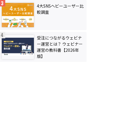
4大SNSヘビーユーザー比
較調査
受注につながるウェビナ
ー運営とは？ ウェビナー
運営の教科書【2026年
版】