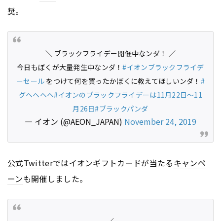
奨。
＼ ブラックフライデー開催中なンダ！ ／
今日もぼくが大量発生中なンダ！
#イオンブラックフライデ
ーセール
をつけて何を買ったかぼくに教えてほしいンダ！
#
グヘヘヘヘ
#イオンのブラックフライデーは11月22日〜11
月26日
#ブラックパンダ
— イオン (@AEON_JAPAN)
November 24, 2019
公式
Twitter
ではイオンギフトカードが当たる
キャンペ
ーン
も開催しました。