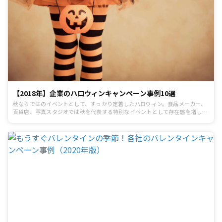
【2018年】企業のハロウィンキャンペーン事例10選
秋ならではのイベントとして、すっかり定着したハロウィン。食品メーカー、
百貨店、写真スタジオでは秋を代表する特別なイベントとして存在感を増して
おり、毎年キャンペーンを実施する企業が増えています。ここ数年で認知度が
上がり、定着してきたイベントだからこそ、どのようなキャンペーンを企画し
ようか悩むWeb担当者もいるのではないでしょうか。そこで今回は、各企業が
展開しているハロウィンキャンペーンの内容や、キャンペーンページのイメー
ジ、SNS活用方法などの事例を10個ピックアップしてお届けします。