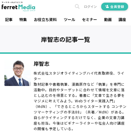
ログイン
会員登録
記事
特集
お役立ち資料
ツール
セミナー
動画
講座
岸智志の記事一覧
岸智志
株式会社スタジオライティングハイ代表取締役、ライ
ター
取材記事や書籍執筆、漫画原作など「執筆」を専門に
活動中。目的やターゲットに合わせて情報を文章に落
とし込むのを得意とする。著書に「文章で生きる夢を
マジメに叶えてみよう。Webライター実践入門」
（MdN）、「できるところからスタートする コンテン
ツマーケティングの手法88」（共著／MdN）がある。
自らがライティングするだけでなく、企業の文章力講
座も担当。今後はビギナーライターや社会人向け講座
の開催も予定している。