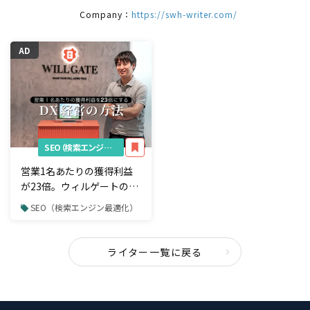
Company：
https://swh-writer.com/
AD
SEO（検索エンジン最適化）
営業1名あたりの獲得利益
が23倍。ウィルゲートの
「DX化した経営」のノウハ
SEO（検索エンジン最適化）
ウを公開
ライター一覧に戻る