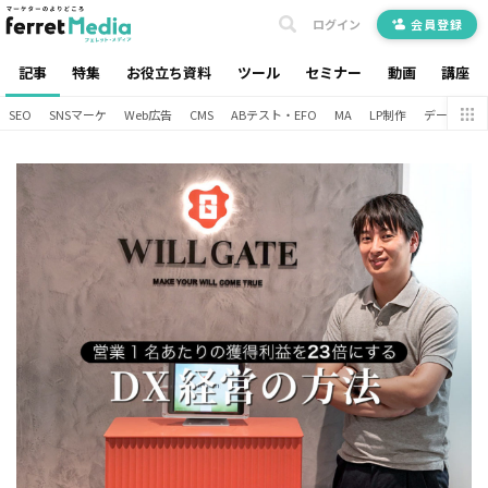
ログイン
会員登録
記事
特集
お役立ち資料
ツール
セミナー
動画
講座
SEO
SNSマーケ
Web広告
CMS
ABテスト・EFO
MA
LP制作
データ分析