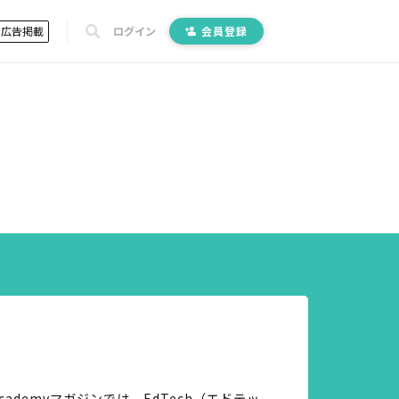
広告掲載
ログイン
会員登録
cademyマガジンでは、EdTech（エドテッ