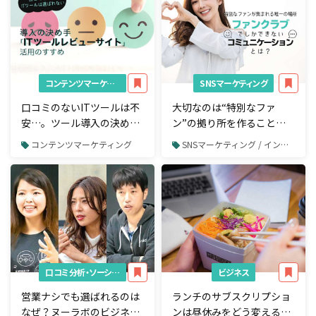
コンテンツマーケティング
SNSマーケティング
口コミのないITツールは不
大切なのは“特別なファ
安…。ツール導入の決め手
ン”の拠り所を作ること。
となるレビューサイトとは
セルフブランディングに役
コンテンツマーケティング
SNSマーケティング / インフルエンサーマーケティング
立つファンクラブ作成方法
口コミ分析・ソーシャルリスニング
ビジネス
営業ナシでも選ばれるのは
ランチのサブスクリプショ
なぜ？ヌーラボのビジネス
ンは昼休みをどう変える？