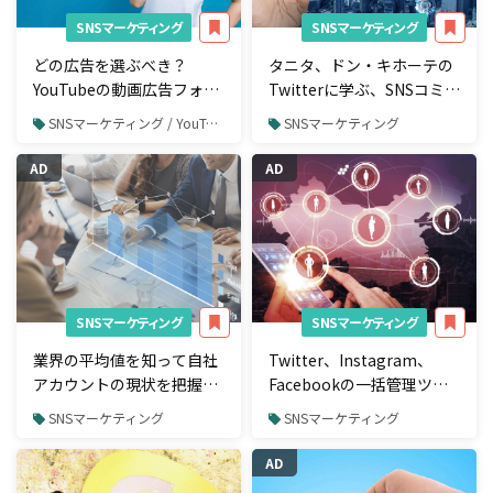
SNSマーケティング
SNSマーケティング
どの広告を選ぶべき？
タニタ、ドン・キホーテの
YouTubeの動画広告フォー
Twitterに学ぶ、SNSコミュ
マットを徹底解説！
ニケーション術
SNSマーケティング / YouTube / YouTube広告
SNSマーケティング
AD
AD
SNSマーケティング
SNSマーケティング
業界の平均値を知って自社
Twitter、Instagram、
アカウントの現状を把握し
Facebookの一括管理ツー
よう
ル5つを比較してみた
SNSマーケティング
SNSマーケティング
AD