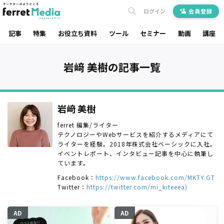
ログイン
会員登録
記事
特集
お役立ち資料
ツール
セミナー
動画
講座
岩﨑 美樹の記事一覧
岩﨑 美樹
ferret 編集/ライター
テクノロジーやWebサービスを紹介するメディアにて
ライターを経験。2018年株式会社ベーシックに入社。
イベントレポート、インタビュー記事を中心に執筆し
ています。
Facebook：
https://www.facebook.com/MKTY.GT
Twitter：
https://twitter.com/mi_kiteeea)
AD
AD