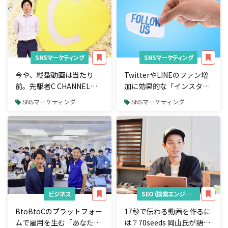
SNSマーケティング
SNSマーケティング
今や、縦型動画は当たり
TwitterやLINEのファン増
前。先駆者C CHANNELの
加に効果的な「インスタン
強みはどこにある？
トウィン」を徹底解説！
SNSマーケティング
SNSマーケティング
ビジネス
SEO（検索エンジン最適化）
BtoBtoCのプラットフォー
17秒で伝わる動画を作るに
ムで雇用を生む「あなたの
は？70seeds 岡山氏が語