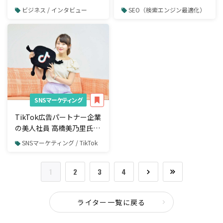
マイスター」
る、3秒で離脱されない動
ビジネス / インタビュー
SEO（検索エンジン最適化）
画制作
SNSマーケティング
TikTok広告パートナー企業
の美人社員 高橋美乃里氏と
「TikTokのこれから」につ
SNSマーケティング / TikTok
いて考察してみた。
1
2
3
4
ライター一覧に戻る