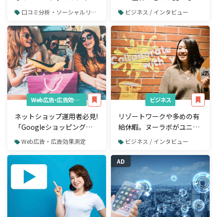
モデルを徹底取材
POTLUCK代表に聞いてみ
口コミ分析・ソーシャルリスニング
ビジネス / インタビュー
た
Web広告・広告効果測定
ビジネス
ネットショップ運用者必見!
リゾートワークや多めの有
「Googleショッピング広
給休暇。ヌーラボがユニー
告」の始め方
クな社内制度を導入する理
Web広告・広告効果測定
ビジネス / インタビュー
由は？
AD