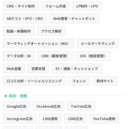
CMS・サイト制作
フォーム作成
LP制作・LPO
ABテスト・EFO・CRO
Web接客・チャットボット
動画・映像制作
アクセス解析
マーケティングオートメーション（MA）
メールマーケティング
データ分析・BI
CRM（顧客管理）
SFA（商談管理）
Web会議
営業支援
EC・通販・ネットショップ
口コミ分析・ソーシャルリスニング
フォント
素材サイト
目的・施策
●
Google広告
Facebook広告
Twitter広告
Instagram広告
LINE運用
LINE広告
YouTube運用