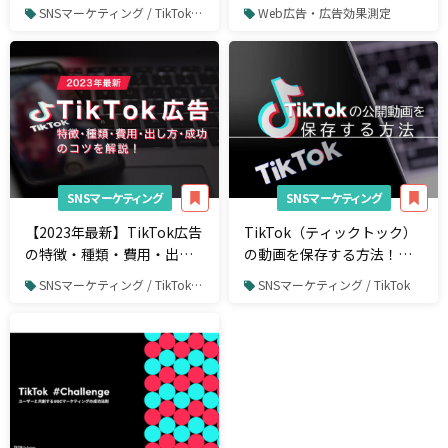
条件
画広告のサイズや審査に通
SNSマーケティング / TikTok / TikTok広告
Web広告・広告効果測定
らない例を解説
SNSマーケティング
SNSマーケティング
【2023年最新】TikTok広告
TikTok（ティックトック）
の特徴・種類・費用・出し
の動画を保存する方法！ダ
方・成功のコツを解説！
ウンロード時の注意事項も
SNSマーケティング / TikTok / TikTok広告
SNSマーケティング / TikTok