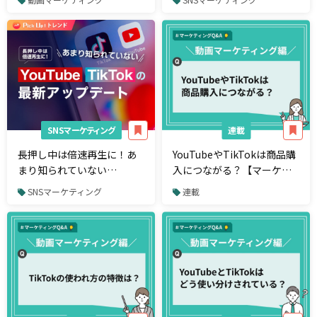
るジャンルも紹介
SNSマーケティング
連載
長押し中は倍速再生に！あ
YouTubeやTikTokは商品購
まり知られていない
入につながる？【マーケテ
YouTube、TikTokの最新ア
ィングQ&A】
SNSマーケティング
連載
ップデート