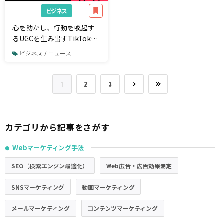
ビジネス
心を動かし、行動を喚起す
るUGCを生み出すTikTokの
#Challenge、その成功法則
ビジネス / ニュース
を初公開
1
2
3
カテゴリから記事をさがす
Webマーケティング手法
●
SEO（検索エンジン最適化）
Web広告・広告効果測定
SNSマーケティング
動画マーケティング
メールマーケティング
コンテンツマーケティング