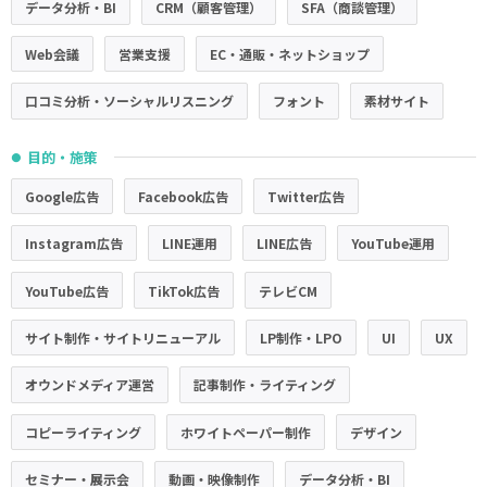
データ分析・BI
CRM（顧客管理）
SFA（商談管理）
Web会議
営業支援
EC・通販・ネットショップ
口コミ分析・ソーシャルリスニング
フォント
素材サイト
目的・施策
●
Google広告
Facebook広告
Twitter広告
Instagram広告
LINE運用
LINE広告
YouTube運用
YouTube広告
TikTok広告
テレビCM
サイト制作・サイトリニューアル
LP制作・LPO
UI
UX
オウンドメディア運営
記事制作・ライティング
コピーライティング
ホワイトペーパー制作
デザイン
セミナー・展示会
動画・映像制作
データ分析・BI