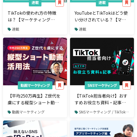
連載
連載
TikTokの使われ方の特徴
YouTubeとTikTokはどう使
は？【マーケティング
い分けされている？【マー
Q&A】
ケティングQ&A】
連載
連載
動画マーケティング
SNSマーケティング
【平均250万再生】Z世代を
【TikTok担当者向け】おす
虜にする縦型ショート動画
すめお役立ち資料・記事ま
活用法
とめ
動画マーケティング
SNSマーケティング / TikTok / TikTok広告