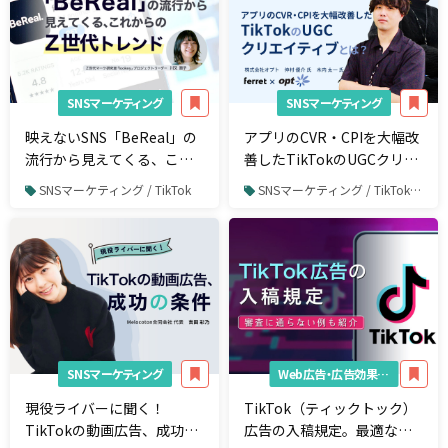
SNSマーケティング
SNSマーケティング
映えないSNS「BeReal」の
アプリのCVR・CPIを大幅改
流行から見えてくる、これ
善したTikTokのUGCクリエ
からのZ世代トレンド
イティブとは？ 専門家に聞
SNSマーケティング / TikTok
SNSマーケティング / TikTok / TikTok広告
くマーケティング改善案
【アプリマーケティング
編】
SNSマーケティング
Web広告・広告効果測定
現役ライバーに聞く！
TikTok（ティックトック）
TikTokの動画広告、成功の
広告の入稿規定。最適な動