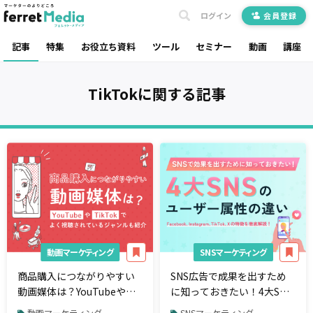
ログイン
会員登録
記事
特集
お役立ち資料
ツール
セミナー
動画
講座
TikTok
に関する記事
動画マーケティング
SNSマーケティング
商品購入につながりやすい
SNS広告で成果を出すため
動画媒体は？YouTubeや
に知っておきたい！4大SNS
TikTokでよく視聴されてい
のユーザー属性の違い
動画マーケティング
SNSマーケティング