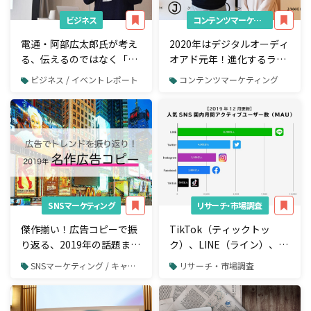
ビジネス
コンテンツマーケティング
電通・阿部広太郎氏が考え
2020年はデジタルオーディ
る、伝えるのではなく「伝
オアド元年！進化するラジ
わる」コピーとは？【2020
オの新たな価値に迫る
ビジネス / イベントレポート
コンテンツマーケティング
Japan マーケティング
Week 春】
SNSマーケティング
リサーチ・市場調査
傑作揃い！広告コピーで振
TikTok（ティックトッ
り返る、2019年の話題まと
ク）、LINE（ライン）、
め
Twitter（ツイッター）、
SNSマーケティング / キャンペーン・バズ事例
リサーチ・市場調査
Facebook（フェイスブッ
ク）、Instagram（インス
タグラム）｜5大SNSの国内