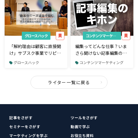
ユーザー数を比較
グロースハック
コンテンツマーケティング
「解約理由は顧客に直接聞
編集ってどんな仕事？いま
け」サブスク事業でリピー
さら聞けない記事編集のキ
ターを増やすコミュ二ケー
ホン
グロースハック
コンテンツマーケティング
ションとは【サブスクサミ
ット2019】
ライター一覧に戻る
記事をさがす
ツールをさがす
セミナーをさがす
動画で学ぶ
マーケティングを学ぶ
お役立ち資料