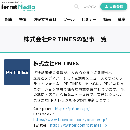
ログイン
会員登録
記事
特集
お役立ち資料
ツール
セミナー
動画
講座
株式会社PR TIMESの記事一覧
株式会社PR TIMES
『行動者発の情報が、人の心を揺さぶる時代へ』
企業とメディア、そして生活者をニュースでつなぐプ
ラットフォーム「PR TIMES」を中心に、PR／コミュ
ニケーション領域で様々な事業を展開しています。PR
の基礎・応用から旬なニュースまで、実務に役立つさ
まざまなPRナレッジを不定期で更新します！
Company：
https://prtimes.jp/
Facebook：
https://www.facebook.com/prtimes.jp/
Twitter：
https://twitter.com/prtimes_jp