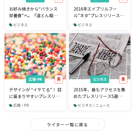
お好み焼きから“バランス
2016年エイプリルフー
栄養食”へ。『道とん堀』
ル”ネタ”プレスリリース10
が行ったリブランディング
選【PR TIMES編】
ビジネス
ビジネス
施策とは
広報・PR
ビジネス
デザインが “イケてる”！ 目
2015年、最もアクセスを集
に留まりやすいプレスリリ
めたプレスリリース5選
ース4選
【PR TIMES】
広報・PR
ビジネス / ニュース
ライター一覧に戻る