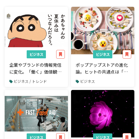
ビジネス
ビジネス
企業やブランドの情報発信
ポップアップストアの進化
に変化。「働く」価値観の
論。ヒットの共通点は「ア
変化からみるメッセージの
イデア」と「新奇性」
ビジネス / トレンド
ビジネス
現在地
ビジネス
ビジネス