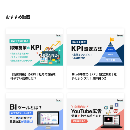
おすすめ動画
【認知施策】のKPI｜社内で理解を
BtoB事業の【KPI】設定方法｜意
得やすい指標とは？
外とシンプル！具体例つき