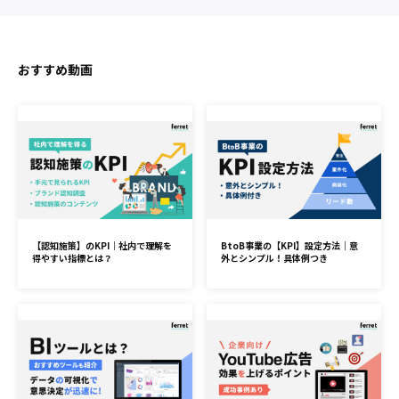
おすすめ動画
【認知施策】のKPI｜社内で理解を
BtoB事業の【KPI】設定方法｜意
得やすい指標とは？
外とシンプル！具体例つき