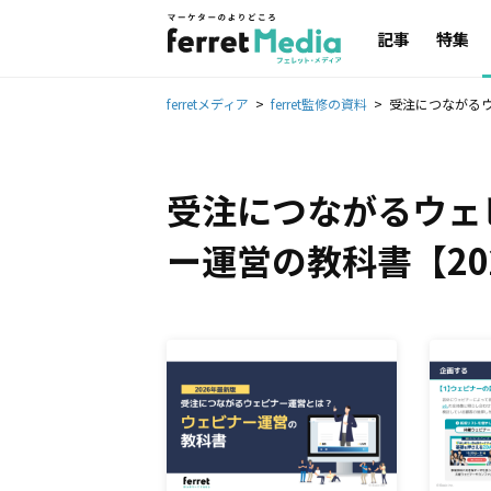
記事
特集
ferretメディア
ferret監修の資料
受注につながるウ
受注につながるウェ
ー運営の教科書【20