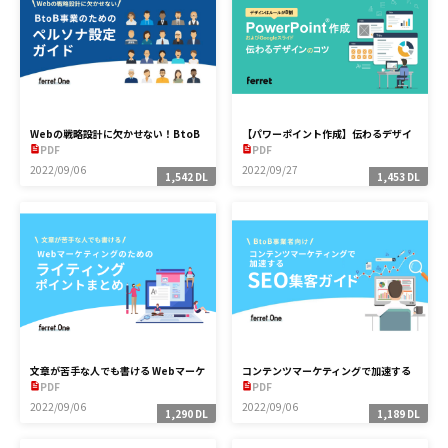
Webの戦略設計に欠かせない！BtoB
【パワーポイント作成】伝わるデザイ
事業のためのペルソナ設定ガイド
ンのコツ
PDF
PDF
2022/09/06
2022/09/27
1,542 DL
1,453 DL
文章が苦手な人でも書ける Webマーケ
コンテンツマーケティングで加速する
ティングのためのライティングポイン
SEO集客ガイド
PDF
PDF
トまとめ
2022/09/06
2022/09/06
1,290 DL
1,189 DL