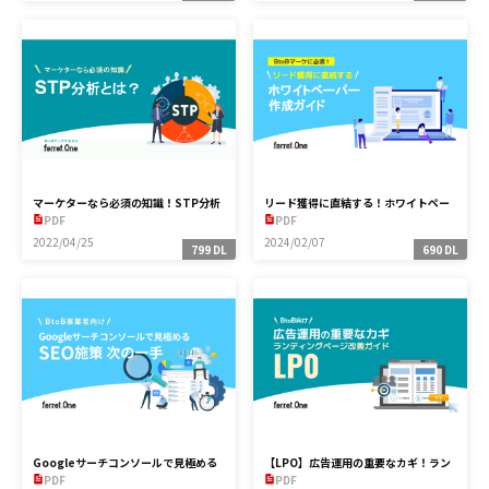
マーケターなら必須の知識！STP分析
リード獲得に直結する！ホワイトペー
とは？
パー作成ガイド
PDF
PDF
2022/04/25
2024/02/07
799 DL
690 DL
Googleサーチコンソールで見極める
【LPO】広告運用の重要なカギ！ラン
SEO施策次の一手
ディングページ作成・改善ガイド
PDF
PDF