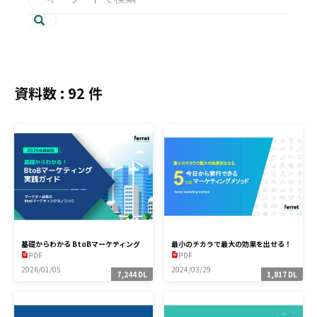
資料数 : 92 件
基礎からわかる BtoBマーケティング
最小のチカラで最大の効果を出せる！
実践ガイド【2026年最新版】
【ferret】5つのマーケティングメソ
PDF
PDF
ッド
2026/01/05
2024/03/29
7,244 DL
1,817 DL