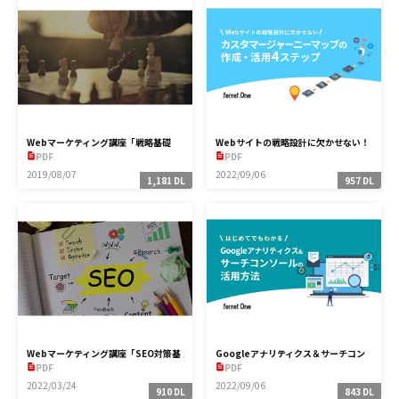
Webマーケティング講座「戦略基礎
Webサイトの戦略設計に欠かせない！
編」
カスタマージャーニーマップの作成・
PDF
PDF
活用4ステップ
2019/08/07
2022/09/06
1,181 DL
957 DL
Webマーケティング講座「SEO対策基
Googleアナリティクス＆サーチコン
礎編」
ソールの活用方法
PDF
PDF
2022/03/24
2022/09/06
910 DL
843 DL