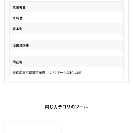
代表者名
青﨑 曹
資本金
従業員規模
所在地
東京都東京都港区赤坂1-12-32 アーク森ビル35F
同じカテゴリのツール